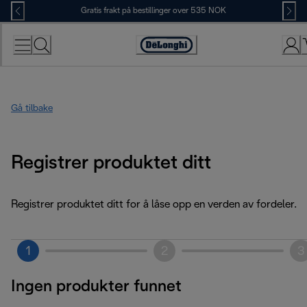
Skip
Gratis frakt på bestillinger over 535 NOK
to
Content
Accessibility
Statement
Gå tilbake
Registrer produktet ditt
Registrer produktet ditt for å låse opp en verden av fordeler.
1
2
3
Ingen produkter funnet