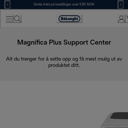
Skip
Gratis frakt på bestillinger over 535 NOK
to
Content
Accessibility
Statement
Magnifica Plus Support Center
Alt du trenger for å sette opp og få mest mulig ut av
produktet ditt.