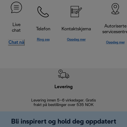
Live
Autoriserte
Telefon
Kontaktskjema
chat
servicesentr
Ring oss
Oppdag mer
Chat nå
Oppdag mer
Levering
Levering innen 5–6 virkedager. Gratis
30 dagers 
frakt på bestillinger over 535 NOK
Bli inspirert og hold deg oppdatert