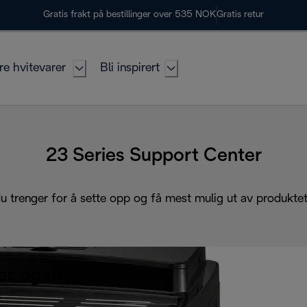
Gratis frakt på bestillinger over 535 NOK
Gratis retur
re hvitevarer
Bli inspirert
23 Series Support Center
du trenger for å sette opp og få mest mulig ut av produktet 
r og mer