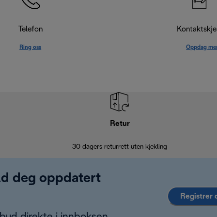
Telefon
Kontaktskj
Ring oss
Oppdag me
Retur
30 dagers returrett uten kjekling
old deg oppdatert
Registrer 