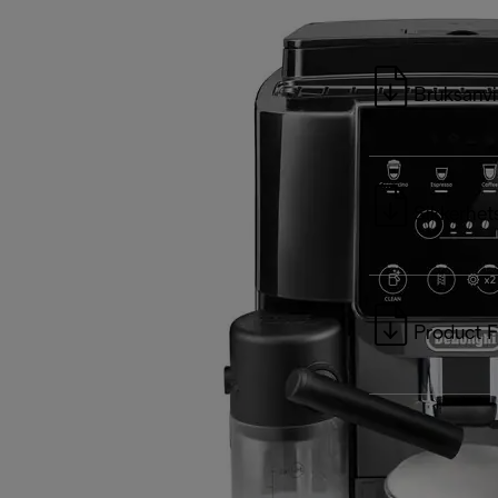
Bruksanvi
Sikkerhet
Product F