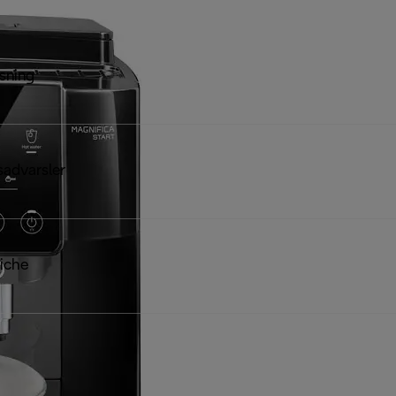
sning
sadvarsler
iche