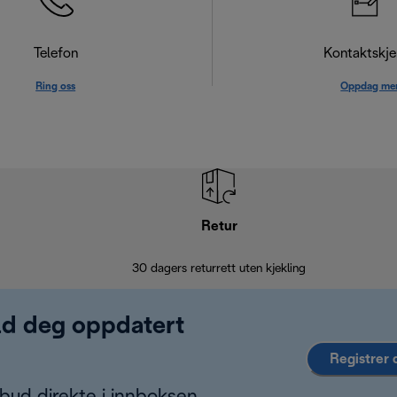
Telefon
Kontaktskj
Ring oss
Oppdag me
Retur
30 dagers returrett uten kjekling
old deg oppdatert
Registrer 