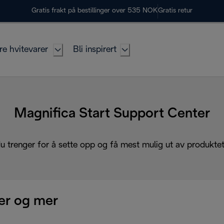
Gratis frakt på bestillinger over 535 NOK
Gratis retur
re hvitevarer
Bli inspirert
Magnifica Start Support Center
du trenger for å sette opp og få mest mulig ut av produktet 
r og mer