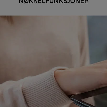
NØKKELFUNKSJONER