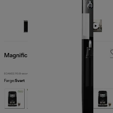
Magnifica S
ECAM22.110.B-second
Farge
:
Svart