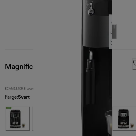
Magnifica S
ECAM22.105.B-second
Farge
:
Svart