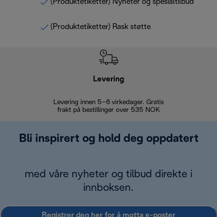
(Produktetiketter) Nyheter og spesialtilbud
(Produktetiketter) Rask støtte
Levering
Levering innen 5–6 virkedager. Gratis
30 dagers 
frakt på bestillinger over 535 NOK
Bli inspirert og hold deg oppdatert
med våre nyheter og tilbud direkte i
innboksen.
Registrer deg her for å motta e-poster