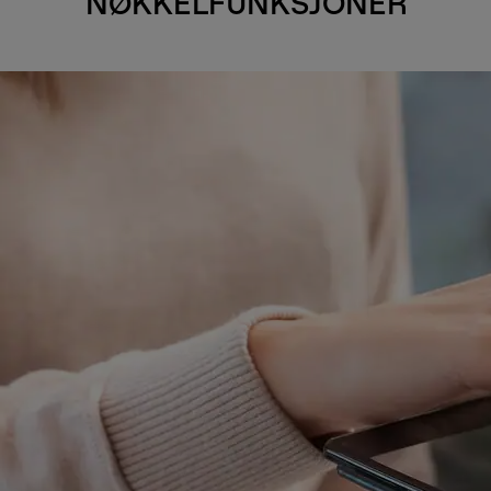
NØKKELFUNKSJONER