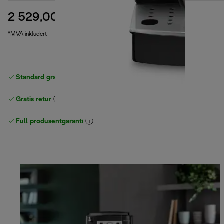
2 529,00 kr
opprinnelig pris 3 899,00 kr
3 899,00 kr
(-35 %)
*MVA inkludert
Standard gratis levering
over 535 NOK
Gratis retur
Full produsentgaranti