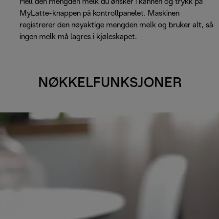
Hell den mengden melk du ønsker i kannen og trykk på
MyLatte-knappen på kontrollpanelet. Maskinen
registrerer den nøyaktige mengden melk og bruker alt, så
ingen melk må lagres i kjøleskapet.
NØKKELFUNKSJONER