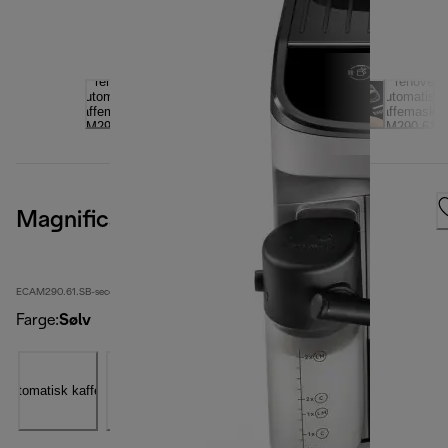
Magnifica Evo
ECAM290.61.SB-second
Farge
:
Sølv