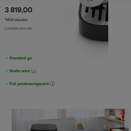
3 819,00 kr
opprinnelig pris 6 699,00 kr
6 699,00 kr
(-43 %)
*MVA inkludert
Laveste pris siste 30 dager
3 819,00 kr
Standard gratis levering
over 535 NOK
Gratis retur
Full produsentgaranti