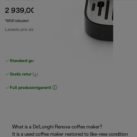
2 939,00 kr
opprinnelig pris 5 299,00 kr
5 299,00 kr
(-45 %)
*MVA inkludert
Laveste pris siste 30 dager
2 939,00 kr
Standard gratis levering
over 535 NOK
Gratis retur
Full produsentgaranti
What is a De'Longhi Renova coffee maker?
It is a used coffee maker restored to like-new condition