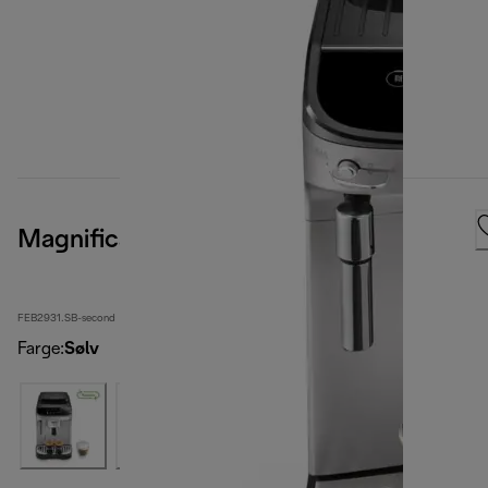
Magnifica Evo
FEB2931.SB-second
Farge
:
Sølv