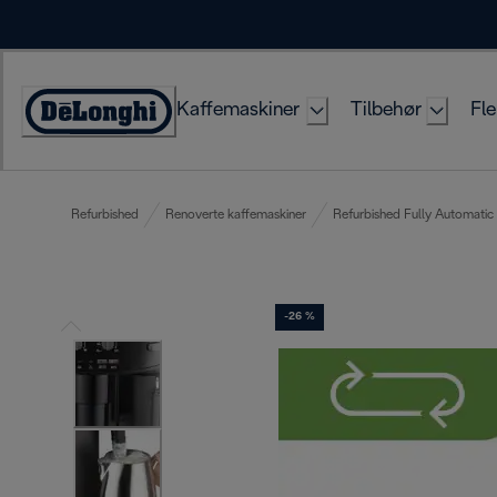
Skip
to
Content
Kaffemaskiner
Tilbehør
Fle
Accessibility
Statement
Refurbished
Renoverte kaffemaskiner
Refurbished Fully Automatic
-26 %