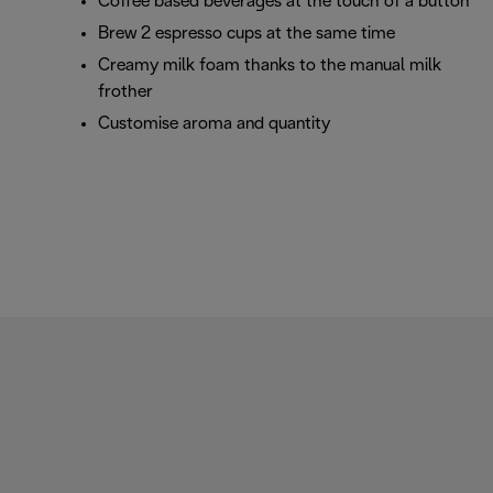
Coffee based beverages at the touch of a button
Brew 2 espresso cups at the same time
Creamy milk foam thanks to the manual milk
frother
Customise aroma and quantity