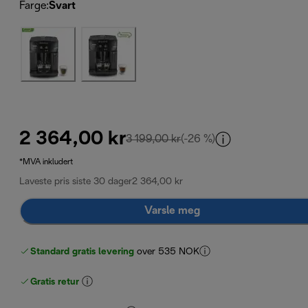
Farge
:
Svart
2 364,00 kr
opprinnelig pris 3 199,00 k
3 199,00 kr
(-26 %)
*MVA inkludert
Laveste pris siste 30 dager
2 364,00 kr
Varsle meg
Standard gratis levering
over 535 NOK
Gratis retur