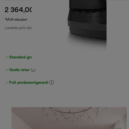
2 364,00 kr
opprinnelig pris 3 199,00 kr
3 199,00 kr
(-26 %)
*MVA inkludert
Laveste pris siste 30 dager
2 364,00 kr
Standard gratis levering
over 535 NOK
Gratis retur
Full produsentgaranti