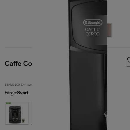
Caffe Corso
ESAM2600 EX:1-second
Farge
:
Svart