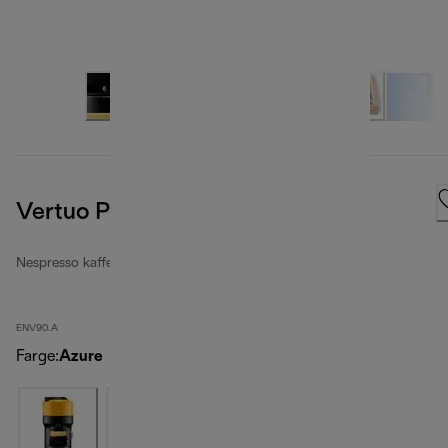
Vertuo Pop, Light Blue
Nespresso kaffemaskiner
ENV90.A
Farge
:
Azure