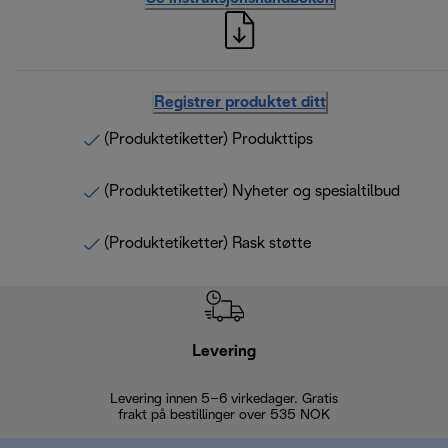
Registrer produktet ditt
(Produktetiketter) Produkttips
(Produktetiketter) Nyheter og spesialtilbud
(Produktetiketter) Rask støtte
Levering
Levering innen 5–6 virkedager. Gratis
30 dagers 
frakt på bestillinger over 535 NOK