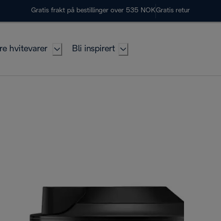
Gratis frakt på bestillinger over 535 NOK
Gratis retur
re hvitevarer
Bli inspirert