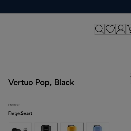
Vertuo Pop, Black
ENV90.B
Farge
:
Svart