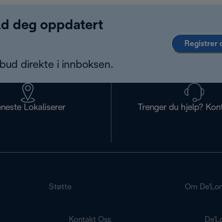
old deg oppdatert
Registrer 
bud direkte i innboksen.
eneste Lokaliserer
Trenger du hjelp? Kon
Støtte
Om De'Lon
Kontakt Oss
De'L