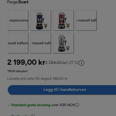
Farge
:
Svart
2 199,00 kr
opprinnelig pris 2 799,00 k
2 799,00 kr
(-21 %)
*MVA inkludert
Laveste pris siste 30 dager
2 199,00 kr
Legg til i handlekurven
Standard gratis levering
over 535 NOK