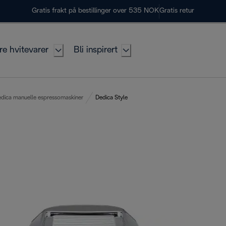
Gratis frakt på bestillinger over 535 NOK
Gratis retur
re hvitevarer
Bli inspirert
dica manuelle espressomaskiner
Dedica Style