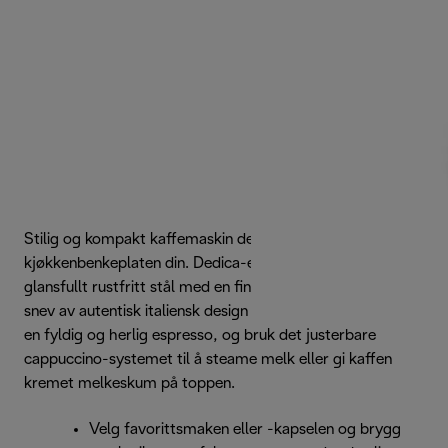
Stilig og kompakt kaffemaskin designet for å komplettere
kjøkkenbenkeplaten din. Dedica-espressomaskinen er i
glansfullt rustfritt stål med en finish i matt svart, og gir et
snev av autentisk italiensk design til ethvert kjøkken. Nyt
en fyldig og herlig espresso, og bruk det justerbare
cappuccino-systemet til å steame melk eller gi kaffen
kremet melkeskum på toppen.
Velg favorittsmaken eller -kapselen og brygg