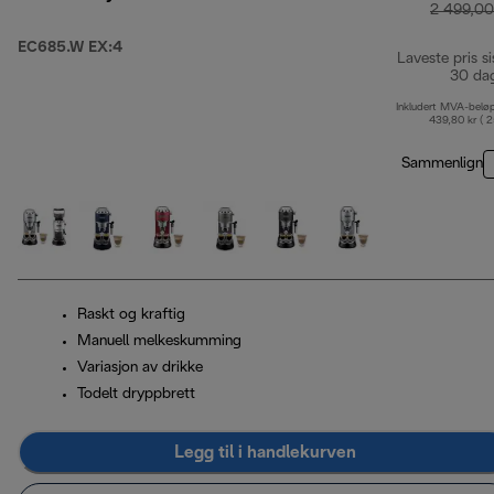
2 499,00
EC685.W EX:4
Laveste pris si
30 da
Inkludert MVA-belø
439,80 kr ( 
Sammenlign
Raskt og kraftig
Manuell melkeskumming
Variasjon av drikke
Todelt dryppbrett
Legg til i handlekurven