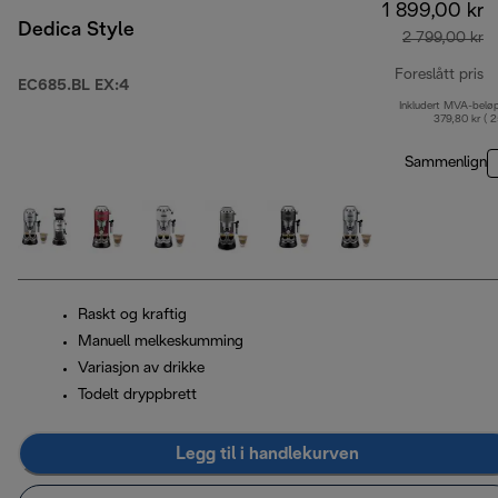
1 899,00 kr
Dedica Style
2 799,00 kr
Foreslått pris
EC685.BL EX:4
Inkludert MVA-belø
op
379,80 kr ( 
Sammenlign
Raskt og kraftig
Manuell melkeskumming
Variasjon av drikke
Todelt dryppbrett
Legg til i handlekurven