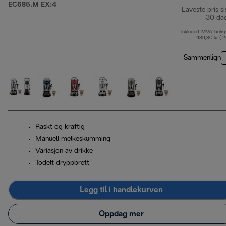
EC685.M EX:4
Laveste pris si
30 da
Inkludert MVA-belø
439,80 kr ( 
Sammenlign
Raskt og kraftig
Manuell melkeskumming
Variasjon av drikke
Todelt dryppbrett
Legg til i handlekurven
Oppdag mer