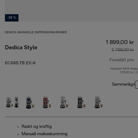
-32 %
DEDICA MANUELLE ESPRESSOMASKINER
1 899,00 kr
Dedica Style
2 799,00 kr
Foreslått pris
EC685.TB EX:4
Inkludert MVA-belø
op
379,80 kr ( 
Sammenlign
Raskt og kraftig
Manuell melkeskumming