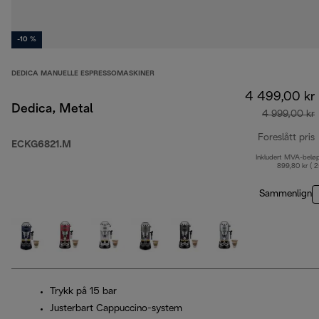
-10 %
DEDICA MANUELLE ESPRESSOMASKINER
4 499,00 kr
Dedica, Metal
4 999,00 kr
Foreslått pris
ECKG6821.M
Inkludert MVA-belø
o
899,80 kr ( 
Sammenlign
Trykk på 15 bar
Justerbart Cappuccino-system