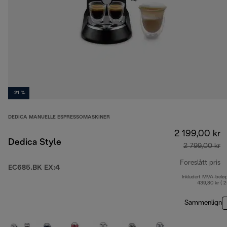
-21 %
DEDICA MANUELLE ESPRESSOMASKINER
2 199,00 kr
Dedica Style
2 799,00 kr
Foreslått pris
EC685.BK EX:4
Inkludert MVA-belø
op
439,80 kr ( 
Sammenlign