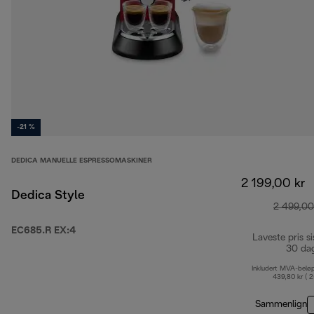
-21 %
DEDICA MANUELLE ESPRESSOMASKINER
2 199,00 kr
Dedica Style
2 499,00
EC685.R EX:4
Laveste pris si
30 da
Inkludert MVA-belø
439,80 kr ( 
Sammenlign