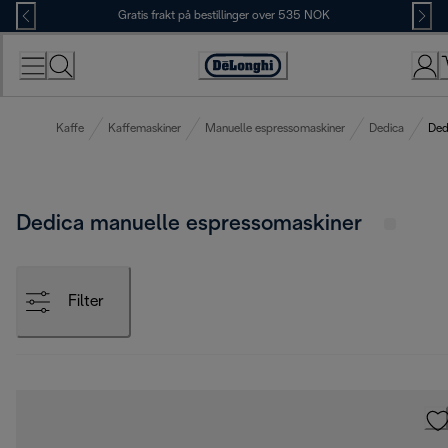
Skip
Gratis frakt på bestillinger over 535 NOK
to
Content
Accessibility
Statement
Kaffe
Kaffemaskiner
Manuelle espressomaskiner
Dedica
Ded
Dedica manuelle espressomaskiner
Filter