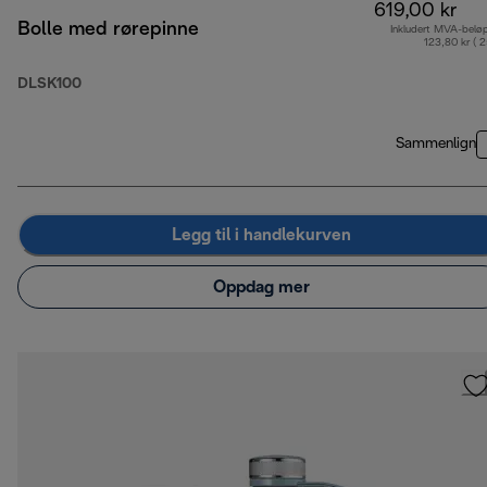
619,00 kr
Bolle med rørepinne
Inkludert MVA-belø
123,80 kr ( 
DLSK100
Sammenlign
Legg til i handlekurven
Oppdag mer