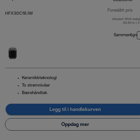
659,00 kr
Foreslått pris
HFX30C18.IW
Inkludert MVA-belø
opp
85,80 kr ( 
Sammenlign
Keramikkteknologi
To strømnivåer
Bærehåndtak
Legg til i handlekurven
Oppdag mer