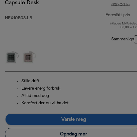
Capsule Desk
699,00 kr
Foreslått pris
HFX10B03.LB
Inkludert MVA-belø
opp
86,80 kr ( 
Sammenlign
Stille drift
Lavere energiforbruk
Alltid med deg
Komfort der du vil ha det
Varsle meg
Oppdag mer