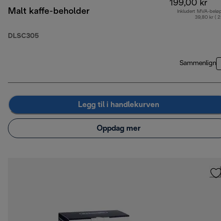
199,00 kr
Malt kaffe-beholder
Inkludert MVA-belø
39,80 kr ( 
DLSC305
Sammenlign
Legg til i handlekurven
Oppdag mer