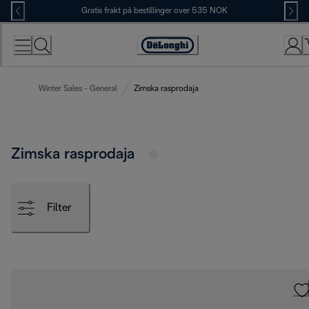
Skip
Gratis frakt på bestillinger over 535 NOK
to
Content
Accessibility
Statement
Winter Sales - General
Zimska rasprodaja
Zimska rasprodaja
Filter