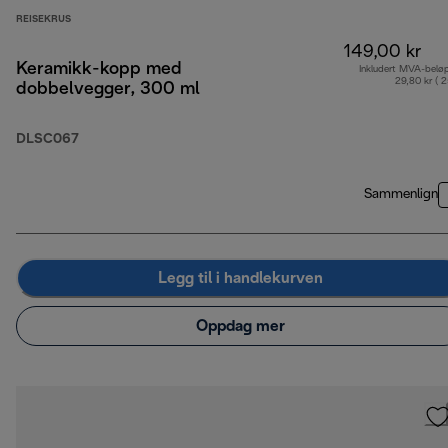
REISEKRUS
149,00 kr
Keramikk-kopp med
Inkludert MVA-belø
29,80 kr ( 
dobbelvegger, 300 ml
DLSC067
Sammenlign
Legg til i handlekurven
Oppdag mer