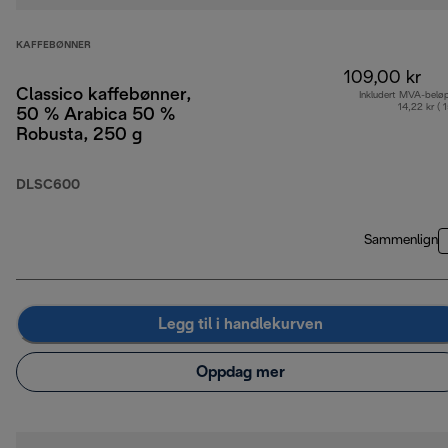
KAFFEBØNNER
109,00 kr
Classico kaffebønner,
Inkludert MVA-belø
14,22 kr ( 
50 % Arabica 50 %
Robusta, 250 g
DLSC600
Sammenlign
Legg til i handlekurven
Oppdag mer