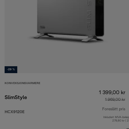
-29 %
KONVEKSJONSVARMERE
1 399,00 kr
SlimStyle
1 969,00 kr
Foreslått pris
HCX9120E
Inkludert MVA-belø
op
279,80 kr ( 