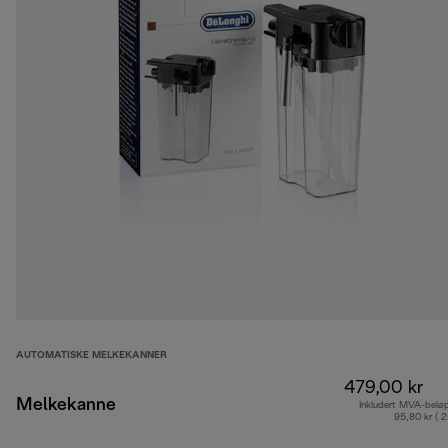
AUTOMATISKE MELKEKANNER
479,00 kr
Melkekanne
Inkludert MVA-belø
95,80 kr ( 