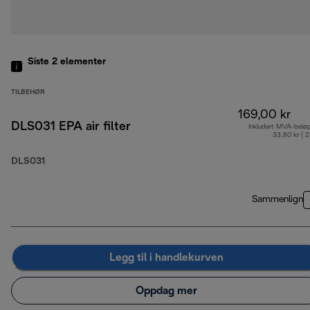
Siste 2
elementer
TILBEHØR
169,00 kr
DLS031 EPA air filter
Inkludert MVA-belø
33,80 kr ( 
DLS031
Sammenlign
Legg til i handlekurven
Oppdag mer