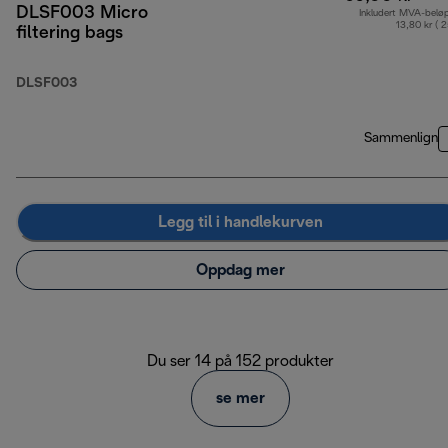
DLSF003 Micro
Inkludert MVA-belø
13,80 kr ( 
filtering bags
DLSF003
Sammenlign
Legg til i handlekurven
Oppdag mer
Du ser 14 på 152 produkter
se mer