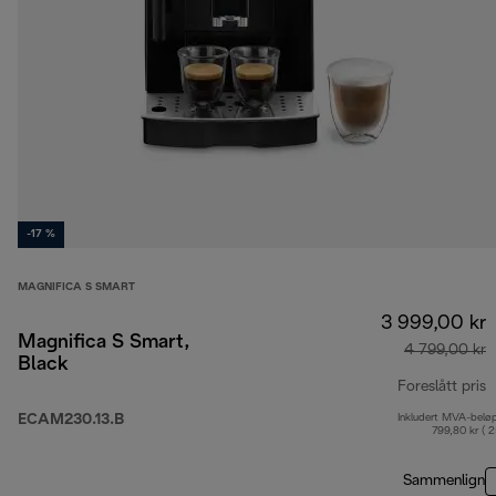
-17 %
MAGNIFICA S SMART
3 999,00 kr
Magnifica S Smart,
4 799,00 kr
Black
Foreslått pris
ECAM230.13.B
Inkludert MVA-belø
o
799,80 kr ( 
Sammenlign