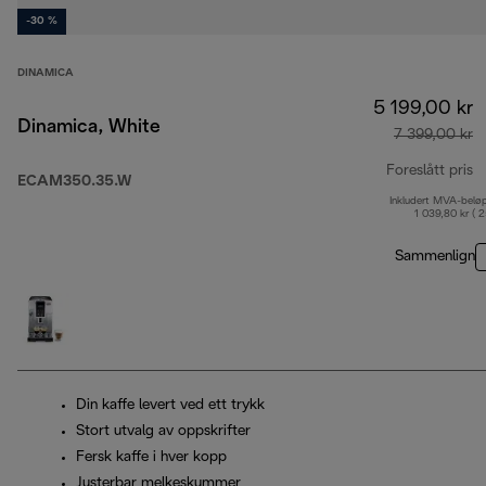
-30 %
DINAMICA
5 199,00 kr
Dinamica, White
7 399,00 kr
Foreslått pris
ECAM350.35.W
Inkludert MVA-belø
o
1 039,80 kr ( 
Sammenlign
Din kaffe levert ved ett trykk
Stort utvalg av oppskrifter
Fersk kaffe i hver kopp
Justerbar melkeskummer