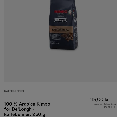
KAFFEBØNNER
119,00 kr
100 % Arabica Kimbo
Inkludert MVA-belø
15,52 kr ( 
for De'Longhi-
kaffebønner, 250 g