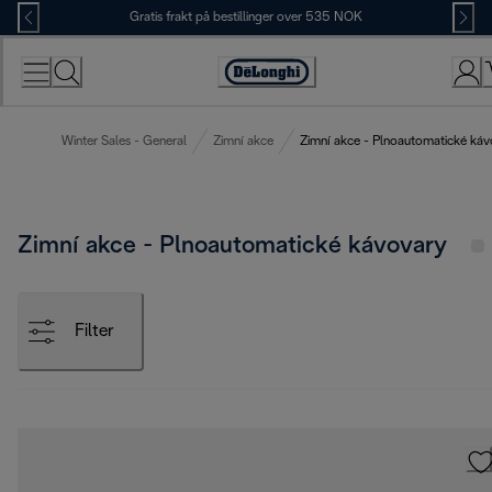
Skip
Gratis frakt på bestillinger over 535 NOK
to
Content
Accessibility
Statement
Winter Sales - General
Zimní akce
Zimní akce - Plnoautomatické káv
Zimní akce - Plnoautomatické kávovary
Filter