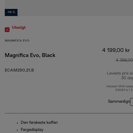
-14 %
Utsolgt
MAGNIFICA EVO
4 199,00 kr
Magnifica Evo, Black
4 399,00
ECAM290.21.B
Laveste pris si
30 da
Inkludert MVA-belø
839,80 kr ( 
Sammenlign
Den ferskeste kaffen
Fargedisplay