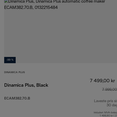
-33 %
DINAMICA PLUS
7 499,00 kr
Dinamica Plus, Black
7 999,00
ECAM382.70.B
Laveste pris si
30 da
Inkludert MVA-belø
1 499,80 kr ( 