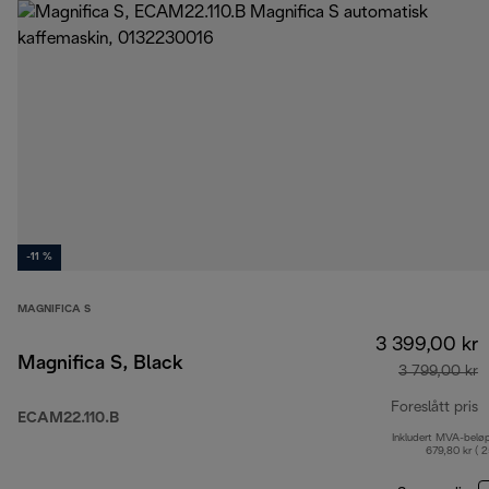
-11 %
MAGNIFICA S
3 399,00 kr
Magnifica S, Black
3 799,00 kr
Foreslått pris
ECAM22.110.B
Inkludert MVA-belø
o
679,80 kr ( 