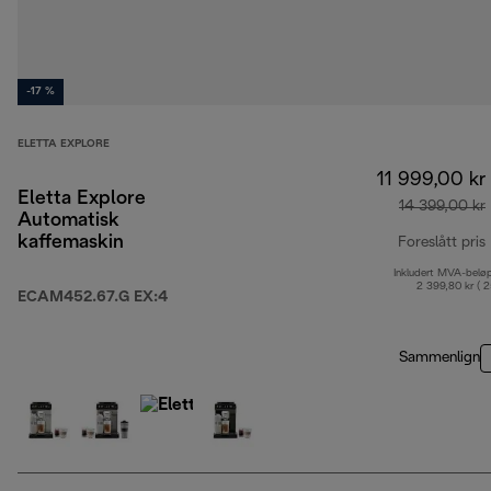
-17 %
ELETTA EXPLORE
11 999,00 kr
Eletta Explore
14 399,00 kr
Automatisk
kaffemaskin
Foreslått pris
Inkludert MVA-belø
2 399,80 kr ( 
ECAM452.67.G EX:4
Sammenlign