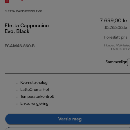
ELETTA CAPPUCCINO EVO
7 699,00 kr
Eletta Cappuccino
10 769,00 kr
Evo, Black
Foreslått pris
ECAM46.860.B
Inkludert MVA-belø
o
1 539,80 kr ( 
Sammenlign
Kverneteknologi
LatteCrema Hot
Temperaturkontroll
Enkel rengjøring
Varsle meg