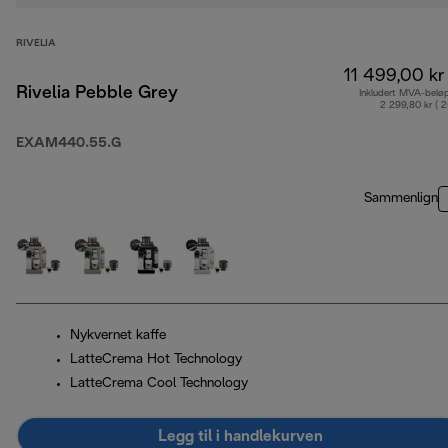
RIVELIA
11 499,00 kr
Rivelia Pebble Grey
Inkludert MVA-belø
2 299,80 kr ( 
EXAM440.55.G
Sammenlign
Nykvernet kaffe
LatteCrema Hot Technology
LatteCrema Cool Technology
Legg til i handlekurven