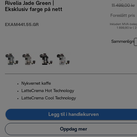
Rivelia Jade Green |
11 499,00 kr
Eksklusiv farge på nett
Foreslått pris
EXAM441.55.GR
Inkludert MVA-belø
o
1 899,80 kr ( 
Sammenlign
Nykvernet kaffe
LatteCrema Hot Technology
LatteCrema Cool Technology
Legg til i handlekurven
Oppdag mer