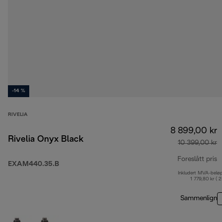
-14 %
RIVELIA
8 899,00 kr
Rivelia Onyx Black
10 399,00 kr
Foreslått pris
EXAM440.35.B
Inkludert MVA-belø
o
1 779,80 kr ( 
Sammenlign