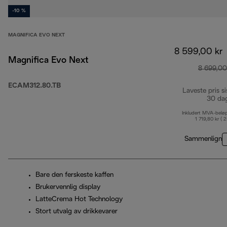
-10 %
MAGNIFICA EVO NEXT
8 599,00 kr
Magnifica Evo Next
8 699,00
ECAM312.80.TB
Laveste pris si
30 da
Inkludert MVA-belø
1 719,80 kr ( 
Sammenlign
Bare den ferskeste kaffen
Brukervennlig display
LatteCrema Hot Technology
Stort utvalg av drikkevarer