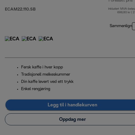
Foreslått pris
ECAM22.110.SB
Inkludert MVA-belø
o
699,80 kr ( 
Sammenlign
Fersk kaffe i hver kopp
Tradisjonell melkeskummer
Din kaffe levert ved ett trykk
Enkel rengjøring
Legg til i handlekurven
Oppdag mer