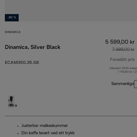
-30 %
DINAMICA
5 599,00 kr
Dinamica, Silver Black
7 999,00 kr
Foreslått pris
ECAM350.35.SB
Inkludert MVA-belø
o
1 119,80 kr ( 
Sammenlign
Justerbar melkeskummer
Din kaffe levert ved ett trykk