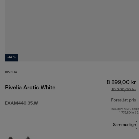
-14 %
RIVELIA
8 899,00 kr
Rivelia Arctic White
10 399,00 kr
Foreslått pris
EXAM440.35.W
Inkludert MVA-belø
o
1 779,80 kr ( 
Sammenlign