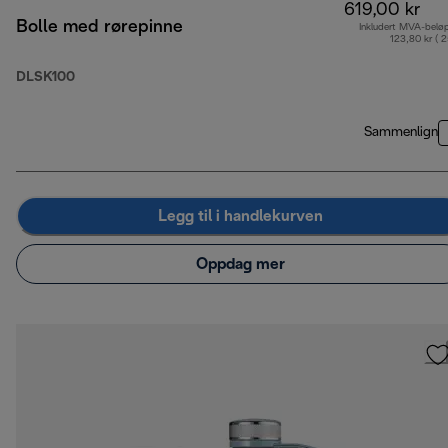
619,00 kr
Bolle med rørepinne
Inkludert MVA-belø
123,80 kr ( 
DLSK100
Sammenlign
Legg til i handlekurven
Oppdag mer