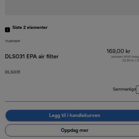
Siste 2
elementer
TILBEHØR
169,00 kr
DLS031 EPA air filter
Inkludert MVA-belø
33,80 kr ( 
DLS031
Sammenlign
Legg til i handlekurven
Oppdag mer