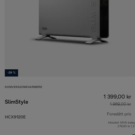
-29 %
KONVEKSJONSVARMERE
1 399,00 kr
SlimStyle
1 969,00 kr
Foreslått pris
HCX9120E
Inkludert MVA-belø
op
279,80 kr ( 