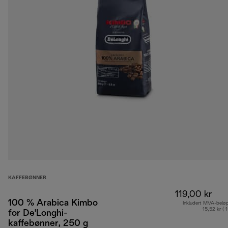
KAFFEBØNNER
119,00 kr
100 % Arabica Kimbo
Inkludert MVA-belø
15,52 kr ( 
for De'Longhi-
kaffebønner, 250 g