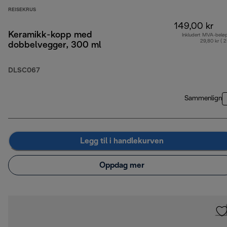
REISEKRUS
149,00 kr
Keramikk-kopp med
Inkludert MVA-belø
29,80 kr ( 
dobbelvegger, 300 ml
DLSC067
Sammenlign
Legg til i handlekurven
Oppdag mer