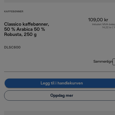
KAFFEBØNNER
109,00 kr
Classico kaffebønner,
Inkludert MVA-belø
14,22 kr ( 
50 % Arabica 50 %
Robusta, 250 g
DLSC600
Sammenlign
Legg til i handlekurven
Oppdag mer