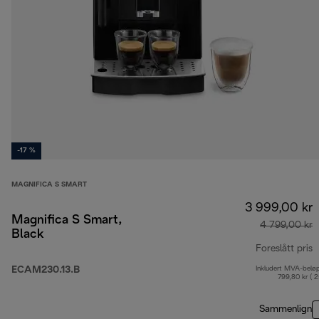
-17 %
MAGNIFICA S SMART
3 999,00 kr
Magnifica S Smart,
4 799,00 kr
Black
Foreslått pris
ECAM230.13.B
Inkludert MVA-belø
o
799,80 kr ( 
Sammenlign