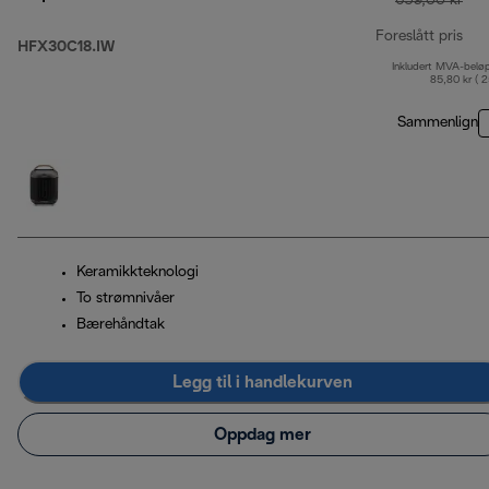
659,00 kr
Foreslått pris
HFX30C18.IW
Inkludert MVA-belø
opp
85,80 kr ( 
Sammenlign
Keramikkteknologi
To strømnivåer
Bærehåndtak
Legg til i handlekurven
Oppdag mer