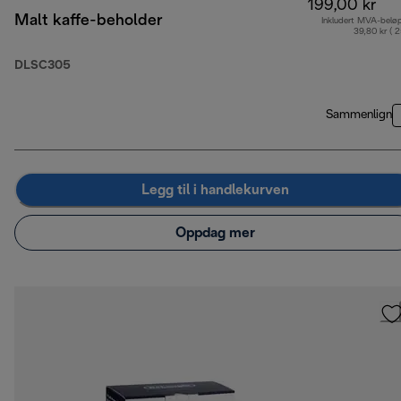
199,00 kr
Malt kaffe-beholder
Inkludert MVA-belø
39,80 kr ( 
DLSC305
Sammenlign
Legg til i handlekurven
Oppdag mer