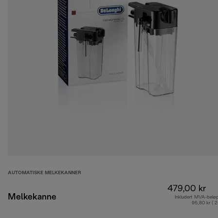
AUTOMATISKE MELKEKANNER
479,00 kr
Melkekanne
Inkludert MVA-belø
95,80 kr ( 