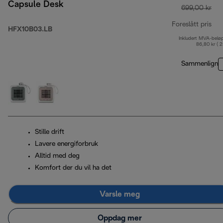
Capsule Desk
699,00 kr
Foreslått pris
HFX10B03.LB
Inkludert MVA-belø
opp
86,80 kr ( 
Sammenlign
Stille drift
Lavere energiforbruk
Alltid med deg
Komfort der du vil ha det
Varsle meg
Oppdag mer