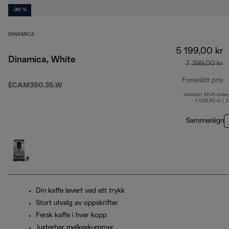
-30 %
DINAMICA
5 199,00 kr
Dinamica, White
7 399,00 kr
Foreslått pris
ECAM350.35.W
Inkludert MVA-belø
o
1 039,80 kr ( 
Sammenlign
Din kaffe levert ved ett trykk
Stort utvalg av oppskrifter
Fersk kaffe i hver kopp
Justerbar melkeskummer