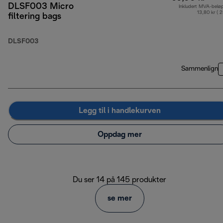
DLSF003 Micro
Inkludert MVA-belø
13,80 kr ( 
filtering bags
DLSF003
Sammenlign
Legg til i handlekurven
Oppdag mer
Du ser 14 på 145 produkter
se mer