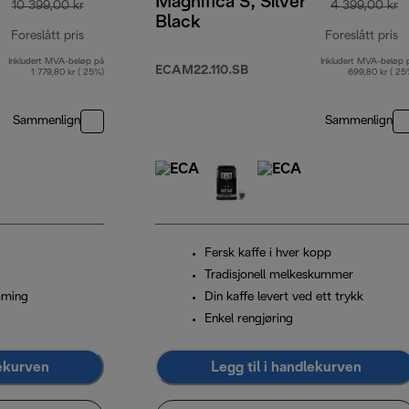
Magnifica S, Silver
10 399,00 kr
4 399,00 kr
Black
Foreslått pris
Foreslått pris
Inkludert MVA-beløp på
Inkludert MVA-beløp 
opprinnelig pris 10 399,00 kr
o
ECAM22.110.SB
1 779,80 kr ( 25%)
699,80 kr ( 25
Sammenlign
Sammenlign
Fersk kaffe i hver kopp
Tradisjonell melkeskummer
mming
Din kaffe levert ved ett trykk
Enkel rengjøring
lekurven
Legg til i handlekurven