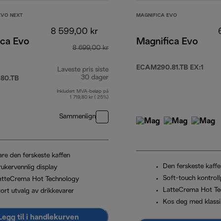
EVO NEXT
MAGNIFICA EVO
8 599,00 kr
ica Evo
Magnifica Evo
8 699,00 kr
ECAM290.81.TB EX:1
Laveste pris siste
30 dager
80.TB
Inkludert MVA-beløp på
1 719,80 kr ( 25%)
 999,00 kr
Sammenlign
are den ferskeste kaffen
Den ferskeste kaffe
rukervennlig display
Soft-touch kontroll
atteCrema Hot Technology
LatteCrema Hot Te
ort utvalg av drikkevarer
Kos deg med klassi
Legg til i handlekurven