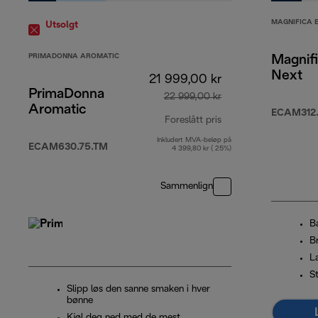
MAGNIFICA 
Utsolgt
PRIMADONNA AROMATIC
Magnif
Next
21 999,00 kr
PrimaDonna
22 999,00 kr
Aromatic
ECAM312.
Foreslått pris
Inkludert MVA-beløp på
opprinnelig pris 22
ECAM630.75.TM
4 399,80 kr ( 25%)
Sammenlign
B
B
L
St
Slipp løs den sanne smaken i hver
bønne
Kjøl deg ned med de mest