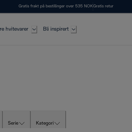
Gratis frakt på bestillinger over 535 NOK
Gratis retur
re hvitevarer
Bli inspirert
Serie
Kategori