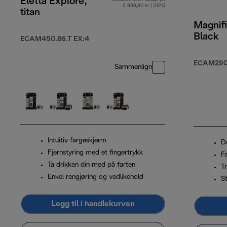
Eletta Explore,
2 999,80 kr ( 25%)
titan
Magnifi
Black
ECAM450.86.T EX:4
ECAM290.
Sammenlign
Intuitiv fargeskjerm
D
Fjernstyring med et fingertrykk
F
Ta drikken din med på farten
T
Enkel rengjøring og vedlikehold
St
Legg til i handlekurven