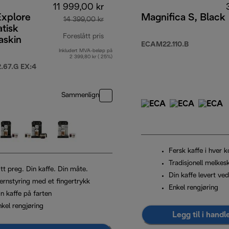
11 999,00 kr
Explore
Magnifica S, Black
14 399,00 kr
tisk
Foreslått pris
askin
ECAM22.110.B
Inkludert MVA-beløp på
opprinnelig pris 14 399,00 kr
2 399,80 kr ( 25%)
67.G EX:4
Sammenlign
Fersk kaffe i hver 
Tradisjonell melke
tt preg. Din kaffe. Din måte.
Din kaffe levert ved
jernstyring med et fingertrykk
Enkel rengjøring
n kaffe på farten
nkel rengjøring
Legg til i hand