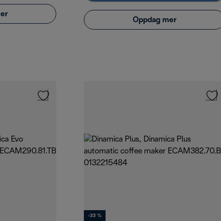
er
Oppdag mer
-33 %