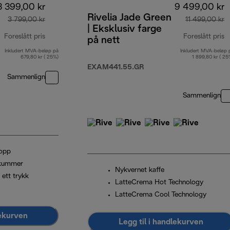
3 399,00 kr
9 499,00 kr
Rivelia Jade Green
3 799,00 kr
11 499,00 kr
| Eksklusiv farge
Foreslått pris
Foreslått pris
på nett
Inkludert MVA-beløp på
Inkludert MVA-beløp 
opprinnelig pris 3 799,00 kr
o
679,80 kr ( 25%)
1 899,80 kr ( 25
EXAM441.55.GR
Sammenlign
Sammenlign
kopp
skummer
Nykvernet kaffe
 ett trykk
LatteCrema Hot Technology
LatteCrema Cool Technology
lekurven
Legg til i handlekurven