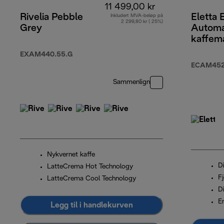
11 499,00 kr
Rivelia Pebble
Eletta 
Inkludert MVA-beløp på
2 299,80 kr ( 25%)
Grey
Automa
kaffem
EXAM440.55.G
ECAM452.
Sammenlign
Nykvernet kaffe
Di
LatteCrema Hot Technology
F
LatteCrema Cool Technology
Di
E
Legg til i handlekurven