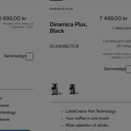
DINAMICA PLUS
6 699,00 kr
7 499,00 kr
Dinamica Plus,
Inkludert MVA-beløp på
1 339,80 kr ( 25%)
7 999,00 
Black
Laveste pris sis
30 dag
ECAM382.70.B
Inkludert MVA-beløp 
Sammenlign
1 499,80 kr ( 25
Sammenlign
n
panel
LatteCrema Hot Technology
chnology
Your coffee in one touch
kerne
Wide selection of drinks