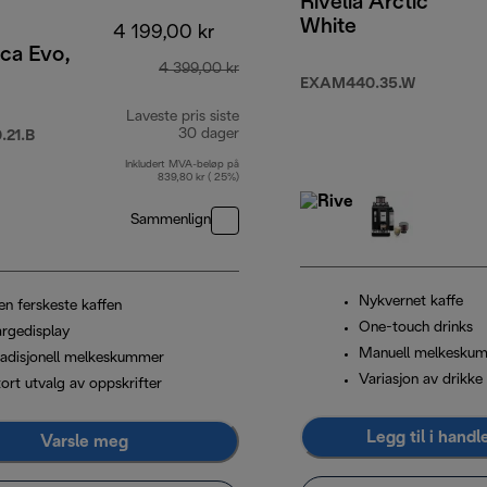
Rivelia Arctic
White
4 199,00 kr
ca Evo,
4 399,00 kr
EXAM440.35.W
Laveste pris siste
30 dager
21.B
Inkludert MVA-beløp på
839,80 kr ( 25%)
Sammenlign
Nykvernet kaffe
en ferskeste kaffen
One-touch drinks
argedisplay
Manuell melkesku
radisjonell melkeskummer
Variasjon av drikke
ort utvalg av oppskrifter
Legg til i hand
Varsle meg