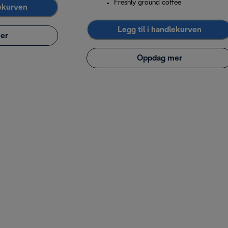
Freshly ground coffee
lekurven
Legg til i handlekurven
er
Oppdag mer