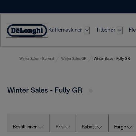
Skip
to
Content
Kaffemaskiner
Tilbehør
Fle
Accessibility
Statement
Winter Sales - General
Winter Sales GR
Winter Sales - Fully GR
Winter Sales - Fully GR
Bestill innen
Pris
Rabatt
Farge