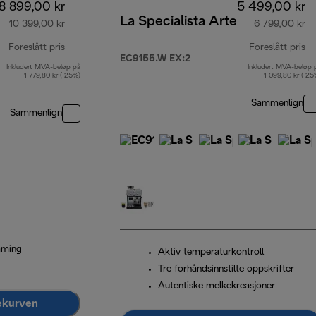
8 899,00 kr
5 499,00 kr
La Specialista Arte
10 399,00 kr
6 799,00 kr
Foreslått pris
Foreslått pris
EC9155.W EX:2
Inkludert MVA-beløp på
Inkludert MVA-beløp 
opprinnelig pris 10 399,00 kr
op
1 779,80 kr ( 25%)
1 099,80 kr ( 25
Sammenlign
Sammenlign
mming
Aktiv temperaturkontroll
Tre forhåndsinnstilte oppskrifter
Autentiske melkekreasjoner
lekurven