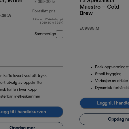
ca, White
La Specialista
7 399,00 kr
Maestro – Cold
Foreslått pris
Brew
.35.W
Inkludert MVA-beløp på
9,00 kr
opprinnelig pris 7 399,00 kr
1 039,80 kr ( 25%)
EC9885.M
Sammenlign
Rask oppvarmingst
Stabil brygging
n kaffe levert ved ett trykk
Variasjon av drikke
ort utvalg av oppskrifter
Dynamisk forhåndsi
ersk kaffe i hver kopp
usterbar melkeskummer
Legg til i hand
Legg til i handlekurven
Oppdag m
Oppdag mer