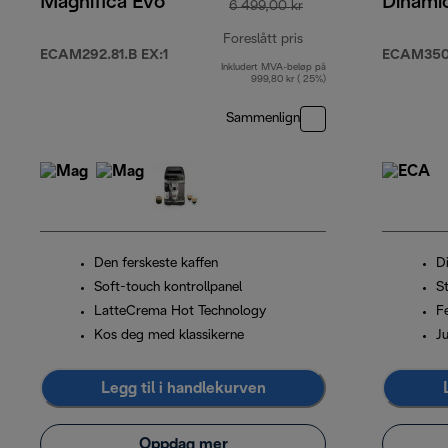
Magnifica Evo
Dinami
6 499,00 kr
Foreslått pris
ECAM292.81.B EX:1
ECAM350
Inkludert MVA-beløp på
opprinnelig pris 6 49
999,80 kr ( 25%)
Sammenlign
Den ferskeste kaffen
Di
Soft-touch kontrollpanel
St
LatteCrema Hot Technology
F
Kos deg med klassikerne
J
Legg til i handlekurven
Oppdag mer