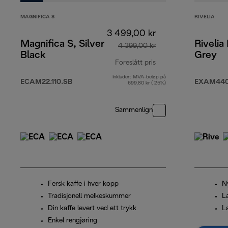
MAGNIFICA S
RIVELIA
3 499,00 kr
Magnifica S, Silver
Rivelia
4 399,00 kr
Black
Grey
Foreslått pris
Inkludert MVA-beløp på
opprinnelig pris 4 3
ECAM22.110.SB
EXAM440
699,80 kr ( 25%)
Sammenlign
Fersk kaffe i hver kopp
N
Tradisjonell melkeskummer
L
Din kaffe levert ved ett trykk
L
Enkel rengjøring