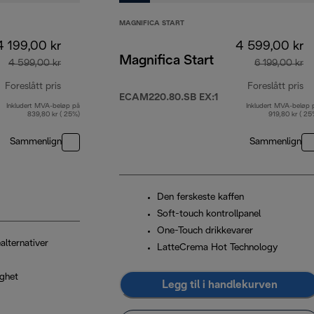
MAGNIFICA START
4 199,00 kr
4 599,00 kr
Magnifica Start
4 599,00 kr
6 199,00 kr
Foreslått pris
Foreslått pris
ECAM220.80.SB EX:1
Inkludert MVA-beløp på
Inkludert MVA-beløp 
opprinnelig pris 4 599,00 kr
op
839,80 kr ( 25%)
919,80 kr ( 25
Sammenlign
Sammenlign
Den ferskeste kaffen
Soft-touch kontrollpanel
One-Touch drikkevarer
alternativer
LatteCrema Hot Technology
ighet
Legg til i handlekurven