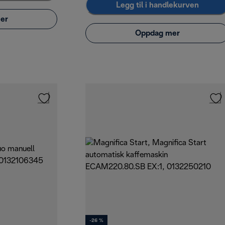
Legg til i handlekurven
er
Oppdag mer
-26 %