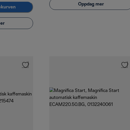
Oppdag mer
lekurven
er