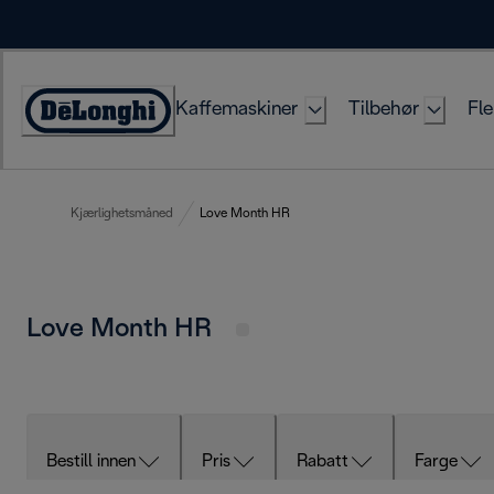
Skip
to
Content
Kaffemaskiner
Tilbehør
Fle
Accessibility
Statement
Kjærlighetsmåned
Love Month HR
Love Month HR
Bestill innen
Pris
Rabatt
Farge