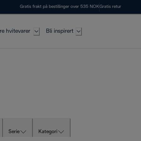
Gratis frakt på bestillinger over 535 NOK
Gratis retur
re hvitevarer
Bli inspirert
Serie
Kategori