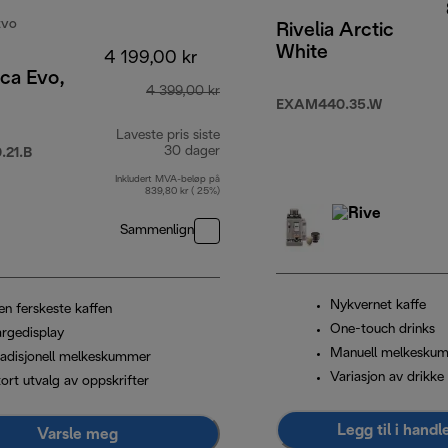
EVO
Rivelia Arctic
White
4 199,00 kr
ca Evo,
4 399,00 kr
EXAM440.35.W
Laveste pris siste
30 dager
21.B
Inkludert MVA-beløp på
839,80 kr ( 25%)
Sammenlign
Nykvernet kaffe
en ferskeste kaffen
One-touch drinks
argedisplay
Manuell melkesku
radisjonell melkeskummer
Variasjon av drikke
ort utvalg av oppskrifter
Legg til i hand
Varsle meg