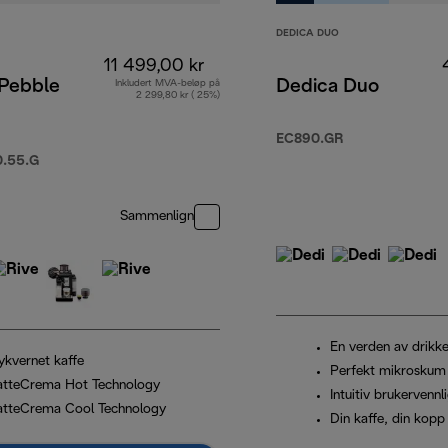
DEDICA DUO
11 499,00 kr
 Pebble
Dedica Duo
Inkludert MVA-beløp på
2 299,80 kr ( 25%)
EC890.GR
99,00 kr
.55.G
Sammenlign
En verden av drikke
ykvernet kaffe
Perfekt mikroskum
atteCrema Hot Technology
Intuitiv brukervennl
atteCrema Cool Technology
Din kaffe, din kopp