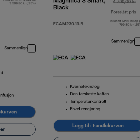
Magnifica S Smart,
4 799,00 kr
3 599,80 kr ( 25%)
Black
Foreslått pris
Inkludert MVA-beløp 
op
ECAM230.13.B
799,80 kr ( 25
Sammenlign
Sammenlign
id
Kverneteknologi
Den ferskeste kaffen
nfusjon
Temperaturkontroll
Enkel rengjøring
lekurven
Legg til i handlekurven
er