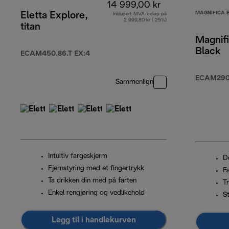
14 999,00 kr
MAGNIFICA 
Eletta Explore,
Inkludert MVA-beløp på
2 999,80 kr ( 25%)
titan
Magnifi
Black
ECAM450.86.T EX:4
ECAM290.
Sammenlign
Intuitiv fargeskjerm
D
Fjernstyring med et fingertrykk
F
Ta drikken din med på farten
T
Enkel rengjøring og vedlikehold
St
Legg til i handlekurven