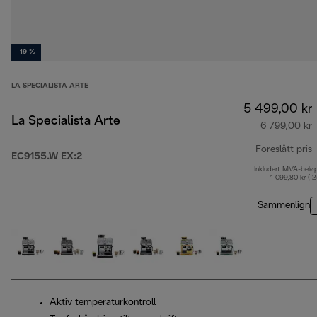
-19 %
LA SPECIALISTA ARTE
5 499,00 kr
La Specialista Arte
6 799,00 kr
Foreslått pris
EC9155.W EX:2
Inkludert MVA-belø
o
1 099,80 kr ( 
Sammenlign
Aktiv temperaturkontroll