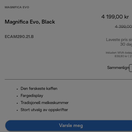
MAGNIFICA EVO
4 199,00 kr
Magnifica Evo, Black
4 399,00
ECAM290.21.B
Laveste pris si
30 da
Inkludert MVA-belø
839,80 kr ( 
Sammenlign
Den ferskeste kaffen
Fargedisplay
Tradisjonell melkeskummer
Stort utvalg av oppskrifter
Varsle meg