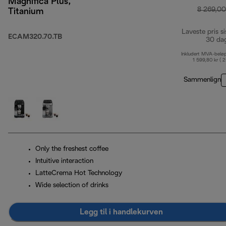
Magnifica Plus,
8 269,00
Titanium
Laveste pris si
ECAM320.70.TB
30 da
Inkludert MVA-belø
1 599,80 kr ( 
Sammenlign
Only the freshest coffee
Intuitive interaction
LatteCrema Hot Technology
Wide selection of drinks
Legg til i handlekurven