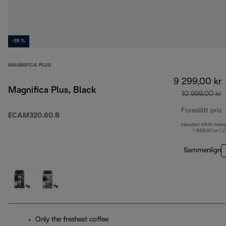
-15 %
MAGNIFICA PLUS
9 299,00 kr
Magnifica Plus, Black
10 999,00 kr
Foreslått pris
ECAM320.60.B
Inkludert MVA-belø
o
1 859,80 kr ( 
Sammenlign
Only the freshest coffee