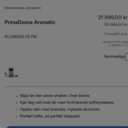
PRIMADONNA AROMATIC
21 999,00 kr
PrimaDonna Aromatic
22 999,00 kr
Foreslått pris
ECAM630.75.TM
Inkludert MVA-belø
4 399,80 kr ( 
Sammenlign
Slipp løs den sanne smaken i hver bønne
Kjøl deg ned med de mest forfriskende kaffenytelsene.
Opplev den mest kremete, mykeste skummen
Perfekt kaffe, på perfekt tidspunkt