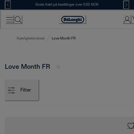
Skip
Gratis frakt på bestillinger over 535 NOK
to
Content
Accessibility
Statement
Kjærlighetsmåned
Love Month FR
Love Month FR
Filter