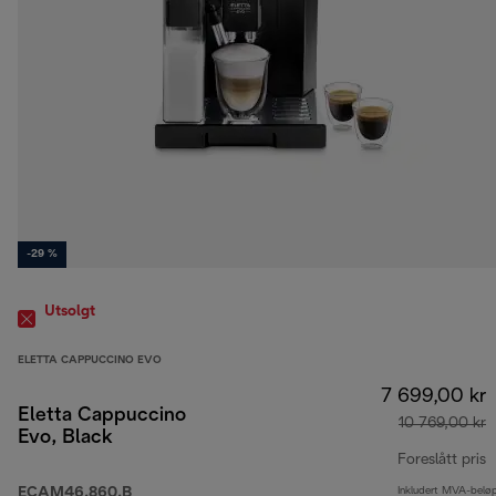
-29 %
Utsolgt
ELETTA CAPPUCCINO EVO
7 699,00 kr
Eletta Cappuccino
10 769,00 kr
Evo, Black
Foreslått pris
ECAM46.860.B
Inkludert MVA-belø