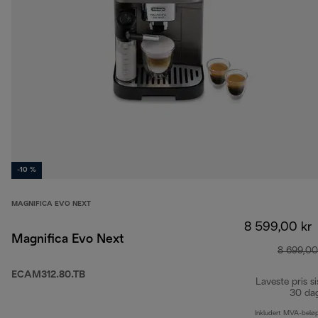
-10 %
MAGNIFICA EVO NEXT
8 599,00 kr
Magnifica Evo Next
8 699,00
ECAM312.80.TB
Laveste pris si
30 da
Inkludert MVA-belø