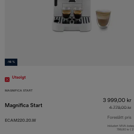
-16 %
Utsolgt
MAGNIFICA START
3 999,00 kr
Magnifica Start
4 779,00 kr
Foreslått pris
ECAM220.20.W
Inkludert MVA-belø
o
799,80 kr ( 