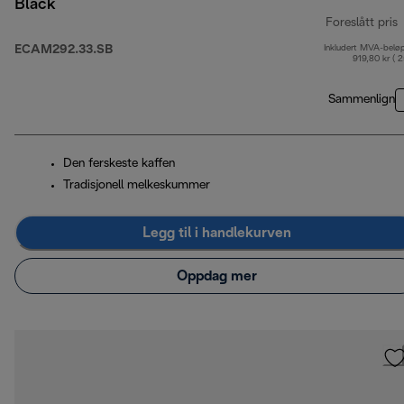
Black
Foreslått pris
ECAM292.33.SB
Inkludert MVA-belø
o
919,80 kr ( 
Sammenlign
Den ferskeste kaffen
Tradisjonell melkeskummer
Legg til i handlekurven
Oppdag mer