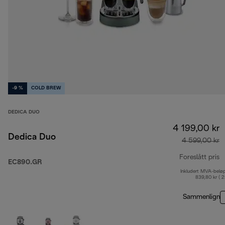
-9 %
COLD BREW
DEDICA DUO
4 199,00 kr
Dedica Duo
4 599,00 kr
Foreslått pris
EC890.GR
Inkludert MVA-belø
o
839,80 kr ( 
Sammenlign