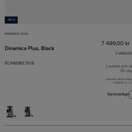
-33 %
DINAMICA PLUS
7 499,00 kr
Dinamica Plus, Black
7 999,00
ECAM382.70.B
Laveste pris si
30 da
Inkludert MVA-belø
1 499,80 kr ( 
Sammenlign