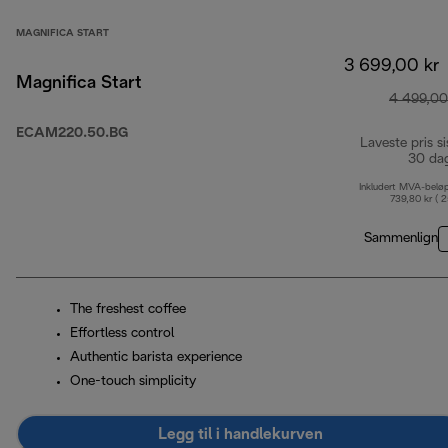
MAGNIFICA START
3 699,00 kr
Magnifica Start
4 499,00
ECAM220.50.BG
Laveste pris si
30 da
Inkludert MVA-belø
739,80 kr ( 
Sammenlign
The freshest coffee
Effortless control
Authentic barista experience
One-touch simplicity
Legg til i handlekurven