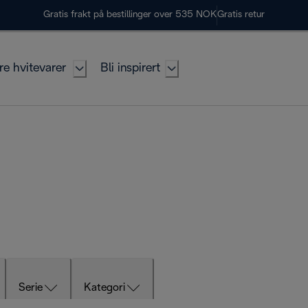
Gratis frakt på bestillinger over 535 NOK
Gratis retur
re hvitevarer
Bli inspirert
Serie
Kategori