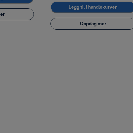
Legg til i handlekurven
er
Oppdag mer