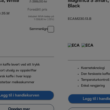
ca, White
Magnifica S Smart,
7 399,00 kr
Black
Foreslått pris
.35.W
Inkludert MVA-beløp på
opprinnelig pris 7 399,00 kr
ECAM230.13.B
1 039,80 kr ( 25%)
Sammenlign
 kr
n kaffe levert ved ett trykk
Kverneteknologi
ort utvalg av oppskrifter
Den ferskeste kaffe
ersk kaffe i hver kopp
Temperaturkontroll
usterbar melkeskummer
Enkel rengjøring
Legg til i handlekurven
Legg til i hand
Oppdag mer