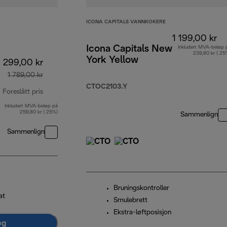
ICONA CAPITALS VANNKOKERE
1 199,00 kr
Icona Capitals New
Inkludert MVA-beløp 
239,80 kr ( 25
York Yellow
1 299,00 kr
1 789,00 kr
CTOC2103.Y
Foreslått pris
Inkludert MVA-beløp på
opprinnelig pris 1 789,00 kr
259,80 kr ( 25%)
Sammenlign
Sammenlign
Bruningskontroller
at
Smulebrett
Ekstra-løftposisjon
eg