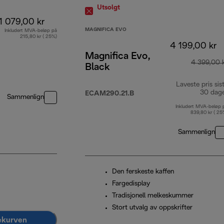
Utsolgt
1 079,00 kr
MAGNIFICA EVO
Inkludert MVA-beløp på
215,80 kr ( 25%)
4 199,00 kr
Magnifica Evo,
4 399,00 
Black
Laveste pris sis
30 dag
ECAM290.21.B
Sammenlign
Inkludert MVA-beløp 
839,80 kr ( 25
Sammenlign
Den ferskeste kaffen
Fargedisplay
Tradisjonell melkeskummer
Stort utvalg av oppskrifter
lekurven