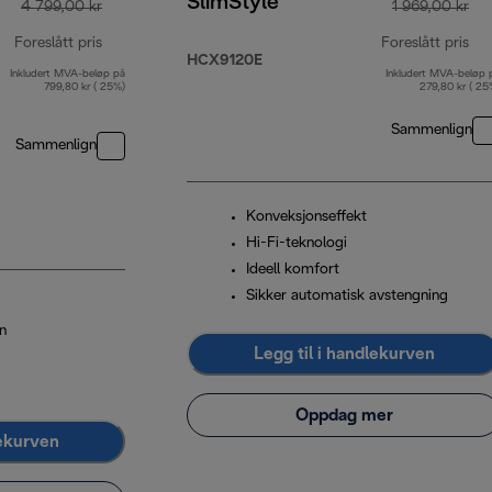
SlimStyle
4 799,00 kr
1 969,00 kr
Foreslått pris
Foreslått pris
HCX9120E
Inkludert MVA-beløp på
Inkludert MVA-beløp 
opprinnelig pris 4 799,00 kr
opp
799,80 kr ( 25%)
279,80 kr ( 25
Sammenlign
Sammenlign
Konveksjonseffekt
Hi-Fi-teknologi
Ideell komfort
Sikker automatisk avstengning
n
Legg til i handlekurven
Oppdag mer
lekurven