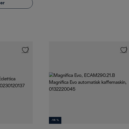
er
-14 %