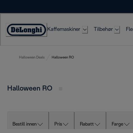
Skip
to
Content
Kaffemaskiner
Tilbehør
Fle
Accessibility
Statement
Halloween Deals
Halloween RO
Halloween RO
Bestill innen
Pris
Rabatt
Farge