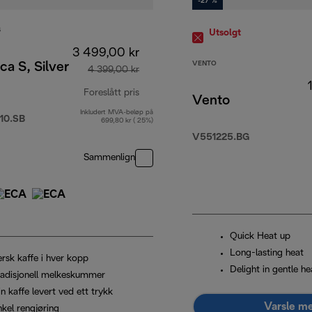
-27 %
S
Utsolgt
3 499,00 kr
VENTO
ca S, Silver
4 399,00 kr
Foreslått pris
Vento
Inkludert MVA-beløp på
99,00 kr
opprinnelig pris 4 399,00 kr
10.SB
699,80 kr ( 25%)
V551225.BG
Sammenlign
Quick Heat up
Long-lasting heat
ersk kaffe i hver kopp
Delight in gentle he
radisjonell melkeskummer
n kaffe levert ved ett trykk
Varsle m
nkel rengjøring