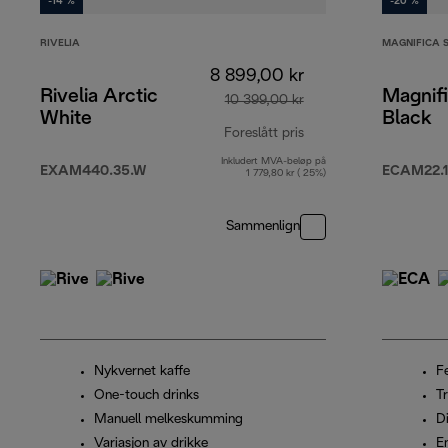
-14 %
-20 %
RIVELIA
MAGNIFICA 
8 899,00 kr
Rivelia Arctic
Magnifi
10 399,00 kr
White
Black
Foreslått pris
Inkludert MVA-beløp på
opprinnelig pris 10 3
EXAM440.35.W
ECAM22.1
1 779,80 kr ( 25%)
Sammenlign
Nykvernet kaffe
F
One-touch drinks
T
Manuell melkeskumming
Di
Variasjon av drikke
E