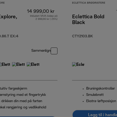
ORE
ECLETTICA BRØDRISTERE
14 999,00 kr
Explore,
Eclettica Bold
Inkludert MVA-beløp på
2 999,80 kr ( 25%)
Black
86.T EX:4
CTY2103.BK
 kr
Sammenlign
tuitiv fargeskjerm
Bruningskontroller
jernstyring med et fingertrykk
Smulebrett
a drikken din med på farten
Ekstra-løftposisjon
nkel rengjøring og vedlikehold
Legg til i hand