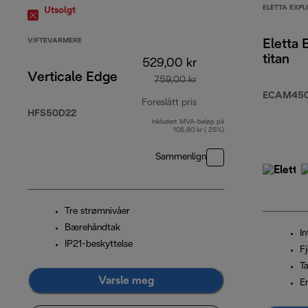
ELETTA EXPL
Utsolgt
VIFTEVARMERE
Eletta 
titan
529,00 kr
Verticale Edge
759,00 kr
ECAM450.
Foreslått pris
HFS50D22
Inkludert MVA-beløp på
opprinnelig pris 759,00
105,80 kr ( 25%)
Sammenlign
Tre strømnivåer
Bærehåndtak
In
IP21-beskyttelse
F
T
Varsle meg
E