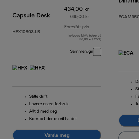
Dinami
434,00 kr
Capsule Desk
699,00 kr
ECAM350
Foreslått pris
HFX10B03.LB
Inkludert MVA-beløp på
opprinnelig pris 699,00
86,80 kr ( 25%)
Sammenlign
Di
St
Stille drift
F
Lavere energiforbruk
J
Alltid med deg
Komfort der du vil ha det
Varsle meg