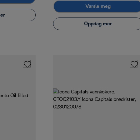
Varsle meg
er
Oppdag mer