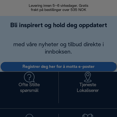
Levering innen 5–6 virkedager. Gratis
30 dagers 
frakt på bestillinger over 535 NOK
Bli inspirert og hold deg oppdatert
med våre nyheter og tilbud direkte i
innboksen.
Registrer deg her for å motta e-poster
Ofte Stilte
Tjeneste
spørsmål
Lokaliserer