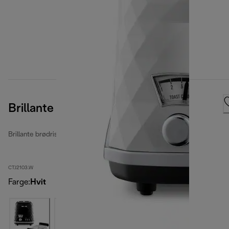
Brillante
Brillante brødristere
CTJ2103.W
Farge
:
Hvit