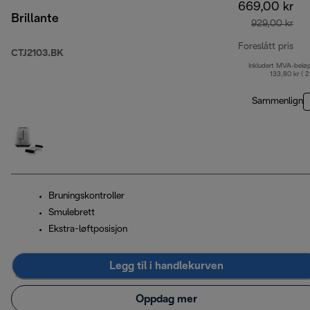
669,00 kr
Brillante
929,00 kr
Foreslått pris
CTJ2103.BK
Inkludert MVA-belø
opp
133,80 kr ( 
Sammenlign
Bruningskontroller
Smulebrett
Ekstra-løftposisjon
Legg til i handlekurven
Oppdag mer