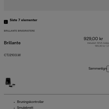
Siste 7
elementer
BRILLANTE BRØDRISTERE
929,00 kr
Brillante
Inkludert MVA-belø
185,80 kr ( 
CTJ2103.W
Sammenlign
Bruningskontroller
Smulebrett