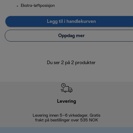
Ekstra-løftposisjon
Legg til i handlekurven
Oppdag mer
Du ser 2 på 2 produkter
Levering
Levering innen 5–6 virkedager. Gratis
30 dagers 
frakt på bestillinger over 535 NOK