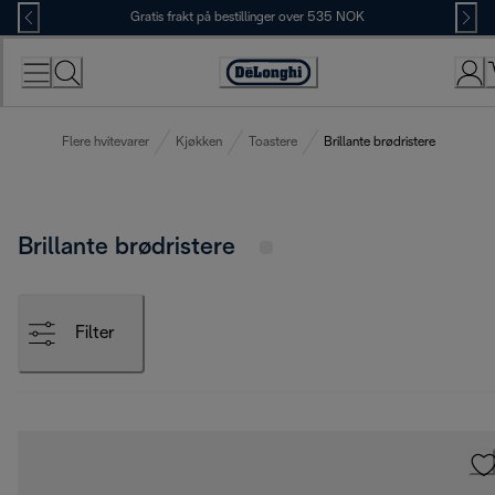
Skip
Gratis frakt på bestillinger over 535 NOK
to
Content
Accessibility
Statement
Flere hvitevarer
Kjøkken
Toastere
Brillante brødristere
Brillante brødristere
Filter