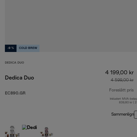
-9 %
COLD BREW
DEDICA DUO
4 199,00 kr
Dedica Duo
4 599,00 kr
Foreslått pris
EC890.GR
Inkludert MVA-belø
o
839,80 kr ( 
Sammenlign