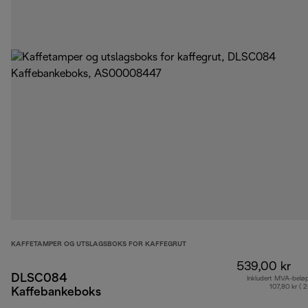
KAFFETAMPER OG UTSLAGSBOKS FOR KAFFEGRUT
539,00 kr
DLSC084
Inkludert MVA-belø
107,80 kr ( 
Kaffebankeboks