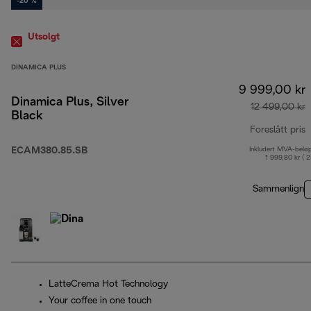
-20 %
Utsolgt
DINAMICA PLUS
9 999,00 kr
Dinamica Plus, Silver
12 499,00 kr
Black
Foreslått pris
ECAM380.85.SB
Inkludert MVA-belø
o
1 999,80 kr ( 
Sammenlign
LatteCrema Hot Technology
Your coffee in one touch