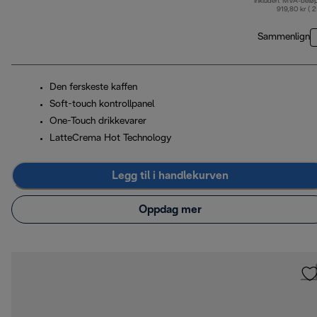
Inkludert MVA-belø
o
919,80 kr ( 
Sammenlign
Den ferskeste kaffen
Soft-touch kontrollpanel
One-Touch drikkevarer
LatteCrema Hot Technology
Legg til i handlekurven
Oppdag mer