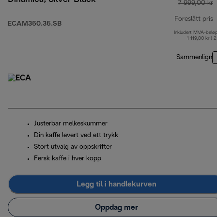
7 999,00 kr
Foreslått pris
ECAM350.35.SB
Inkludert MVA-belø
o
1 119,80 kr ( 
Sammenlign
Justerbar melkeskummer
Din kaffe levert ved ett trykk
Stort utvalg av oppskrifter
Fersk kaffe i hver kopp
Legg til i handlekurven
Oppdag mer