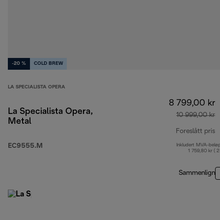
-20 %
COLD BREW
LA SPECIALISTA OPERA
8 799,00 kr
La Specialista Opera,
10 999,00 kr
Metal
Foreslått pris
EC9555.M
Inkludert MVA-belø
o
1 759,80 kr ( 
Sammenlign