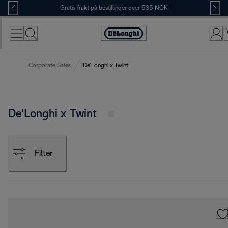
Skip
Gratis frakt på bestillinger over 535 NOK
to
Content
Accessibility
Statement
Corporate Sales
De'Longhi x Twint
De'Longhi x Twint
Filter