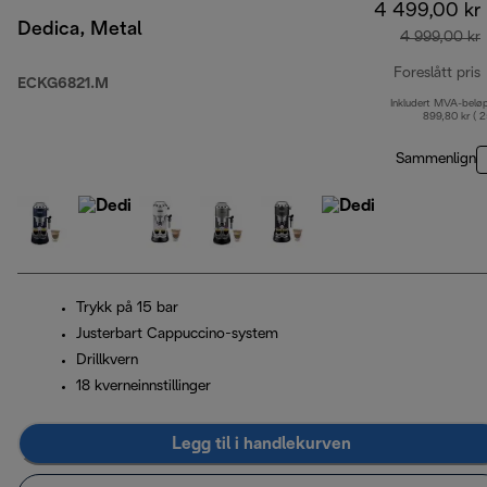
4 499,00 kr
Dedica, Metal
4 999,00 kr
Foreslått pris
ECKG6821.M
Inkludert MVA-belø
o
899,80 kr ( 
Sammenlign
Trykk på 15 bar
Justerbart Cappuccino-system
Drillkvern
18 kverneinnstillinger
Legg til i handlekurven