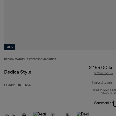
-21 %
DEDICA MANUELLE ESPRESSOMASKINER
2 199,00 kr
Dedica Style
2 799,00 kr
Foreslått pris
EC685.BK EX:4
Inkludert MVA-belø
op
439,80 kr ( 
Sammenlign