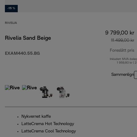
-15 %
RIVELIA
9 799,00 kr
Rivelia Sand Beige
11 499,00 kr
Foreslått pris
EXAM440.55.BG
Inkludert MVA-belø
o
1 959,80 kr ( 
Sammenlign
Nykvernet kaffe
LatteCrema Hot Technology
LatteCrema Cool Technology