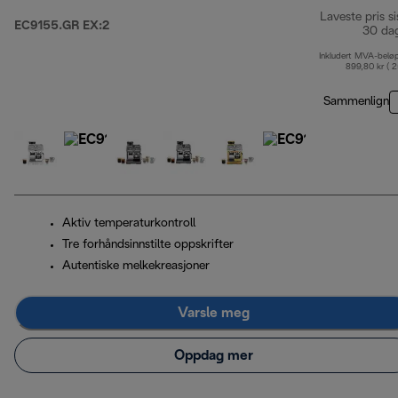
Laveste pris si
EC9155.GR EX:2
30 da
Inkludert MVA-belø
899,80 kr ( 
Sammenlign
Aktiv temperaturkontroll
Tre forhåndsinnstilte oppskrifter
Autentiske melkekreasjoner
Varsle meg
Oppdag mer