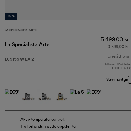
-19 %
LA SPECIALISTA ARTE
5 499,00 kr
La Specialista Arte
6 799,00 kr
Foreslått pris
EC9155.W EX:2
Inkludert MVA-belø
o
1 099,80 kr ( 
Sammenlign
Aktiv temperaturkontroll
Tre forhåndsinnstilte oppskrifter