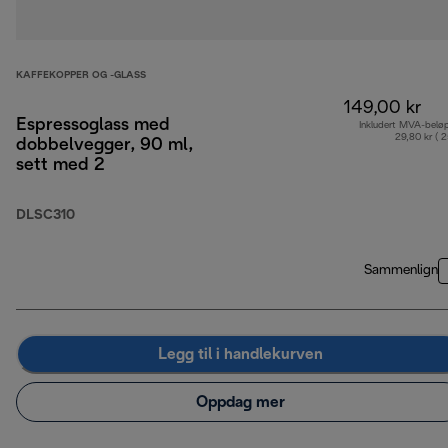
KAFFEKOPPER OG -GLASS
149,00 kr
Espressoglass med
Inkludert MVA-belø
29,80 kr ( 
dobbelvegger, 90 ml,
sett med 2
DLSC310
Sammenlign
Legg til i handlekurven
Oppdag mer