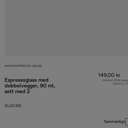
KAFFEKOPPER OG -GLASS
149,00 kr
Espressoglass med
Inkludert MVA-belø
29,80 kr ( 
dobbelvegger, 90 ml,
sett med 2
DLSC310
Sammenlign