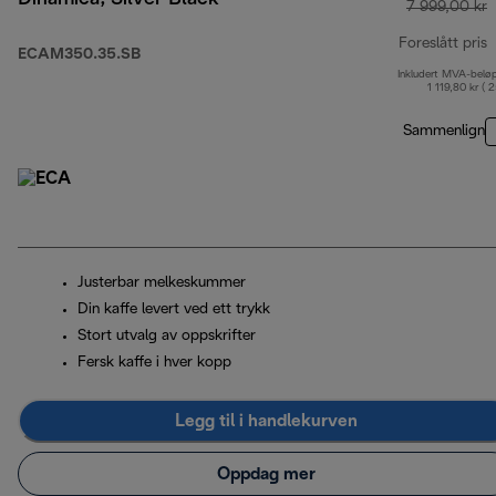
7 999,00 kr
Foreslått pris
ECAM350.35.SB
Inkludert MVA-belø
o
1 119,80 kr ( 
Sammenlign
Justerbar melkeskummer
Din kaffe levert ved ett trykk
Stort utvalg av oppskrifter
Fersk kaffe i hver kopp
Legg til i handlekurven
Oppdag mer