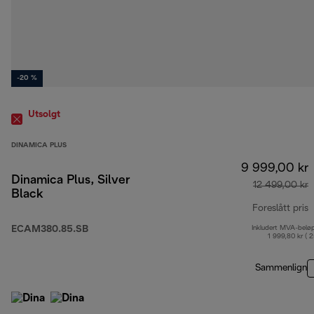
-20 %
Utsolgt
DINAMICA PLUS
9 999,00 kr
Dinamica Plus, Silver
12 499,00 kr
Black
Foreslått pris
ECAM380.85.SB
Inkludert MVA-belø
o
1 999,80 kr ( 
Sammenlign