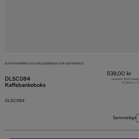
KAFFETAMPER OG UTSLAGSBOKS FOR KAFFEGRUT
539,00 kr
DLSC084
Inkludert MVA-belø
107,80 kr ( 
Kaffebankeboks
DLSC084
Sammenlign