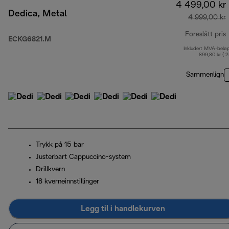
4 499,00 kr
Dedica, Metal
4 999,00 kr
Foreslått pris
ECKG6821.M
Inkludert MVA-belø
o
899,80 kr ( 
Sammenlign
Trykk på 15 bar
Justerbart Cappuccino-system
Drillkvern
18 kverneinnstillinger
Legg til i handlekurven