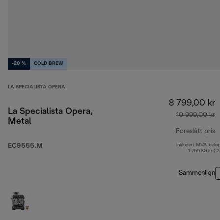
-20 %
COLD BREW
LA SPECIALISTA OPERA
8 799,00 kr
La Specialista Opera,
10 999,00 kr
Metal
Foreslått pris
EC9555.M
Inkludert MVA-belø
o
1 759,80 kr ( 
Sammenlign