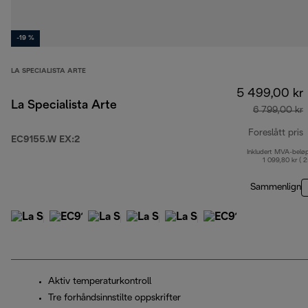
-19 %
LA SPECIALISTA ARTE
5 499,00 kr
La Specialista Arte
6 799,00 kr
Foreslått pris
EC9155.W EX:2
Inkludert MVA-belø
o
1 099,80 kr ( 
Sammenlign
Aktiv temperaturkontroll
Tre forhåndsinnstilte oppskrifter