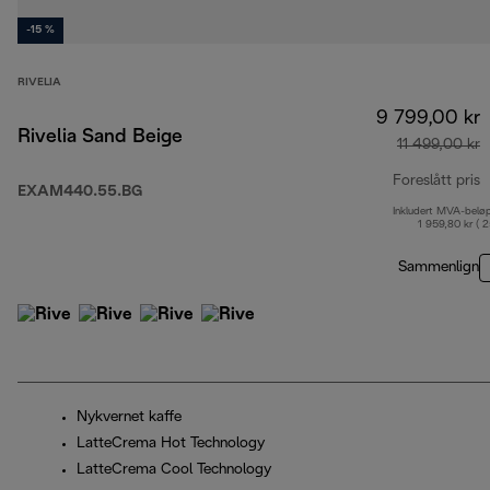
-15 %
RIVELIA
9 799,00 kr
Rivelia Sand Beige
11 499,00 kr
Foreslått pris
EXAM440.55.BG
Inkludert MVA-belø
o
1 959,80 kr ( 
Sammenlign
Nykvernet kaffe
LatteCrema Hot Technology
LatteCrema Cool Technology