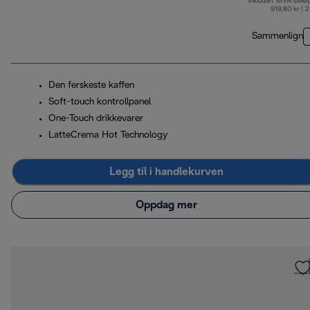
Inkludert MVA-belø
o
919,80 kr ( 
Sammenlign
Den ferskeste kaffen
Soft-touch kontrollpanel
One-Touch drikkevarer
LatteCrema Hot Technology
Legg til i handlekurven
Oppdag mer