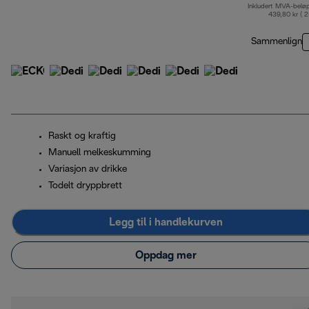
Inkludert MVA-belø
op
439,80 kr ( 
Sammenlign
Raskt og kraftig
Manuell melkeskumming
Variasjon av drikke
Todelt dryppbrett
Legg til i handlekurven
Oppdag mer