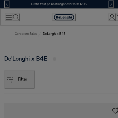
Skip
Gratis frakt på bestillinger over 535 NOK
to
Content
Accessibility
Statement
Corporate Sales
De'Longhi x B4E
De'Longhi x B4E
Filter