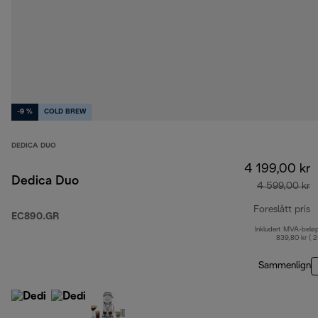
-9 %
COLD BREW
DEDICA DUO
4 199,00 kr
Dedica Duo
4 599,00 kr
Foreslått pris
EC890.GR
Inkludert MVA-belø
o
839,80 kr ( 
Sammenlign