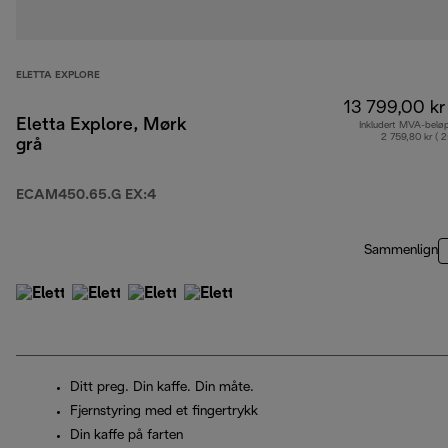
ELETTA EXPLORE
13 799,00 kr
Eletta Explore, Mørk
Inkludert MVA-belø
2 759,80 kr ( 
grå
ECAM450.65.G EX:4
Sammenlign
Ditt preg. Din kaffe. Din måte.
Fjernstyring med et fingertrykk
Din kaffe på farten