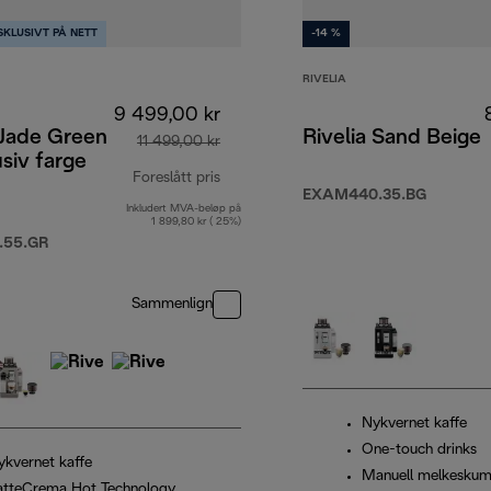
SKLUSIVT PÅ NETT
-14 %
RIVELIA
9 499,00 kr
 Jade Green
Rivelia Sand Beige
11 499,00 kr
usiv farge
Foreslått pris
EXAM440.35.BG
Inkludert MVA-beløp på
9,00 kr
opprinnelig pris 11 499,00 kr
1 899,80 kr ( 25%)
.55.GR
Sammenlign
Nykvernet kaffe
One-touch drinks
ykvernet kaffe
Manuell melkesku
atteCrema Hot Technology