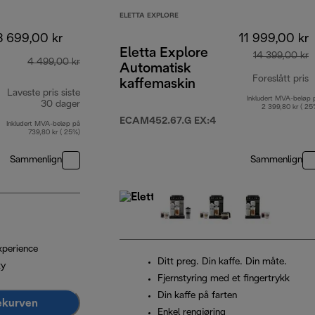
ELETTA EXPLORE
3 699,00 kr
11 999,00 kr
Eletta Explore
14 399,00 kr
4 499,00 kr
Automatisk
Foreslått pris
kaffemaskin
Laveste pris siste
Inkludert MVA-beløp 
o
30 dager
2 399,80 kr ( 25
ECAM452.67.G EX:4
Inkludert MVA-beløp på
739,80 kr ( 25%)
Sammenlign
Sammenlign
xperience
Ditt preg. Din kaffe. Din måte.
ty
Fjernstyring med et fingertrykk
Din kaffe på farten
lekurven
Enkel rengjøring