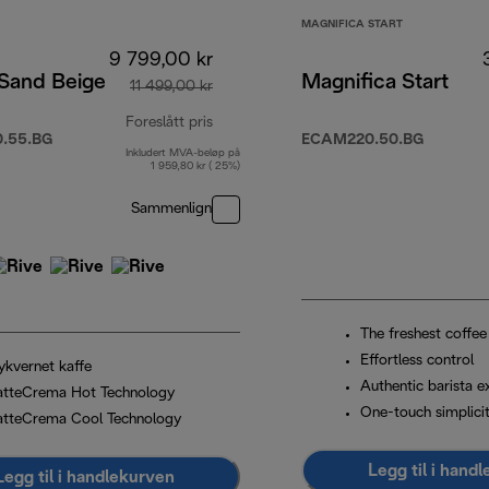
MAGNIFICA START
9 799,00 kr
 Sand Beige
Magnifica Start
11 499,00 kr
Foreslått pris
.55.BG
ECAM220.50.BG
Inkludert MVA-beløp på
opprinnelig pris 11 499,00 kr
1 959,80 kr ( 25%)
Sammenlign
The freshest coffee
Effortless control
ykvernet kaffe
Authentic barista e
atteCrema Hot Technology
One-touch simplici
atteCrema Cool Technology
Legg til i hand
Legg til i handlekurven