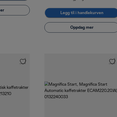
er
Legg til i handlekurven
Oppdag mer