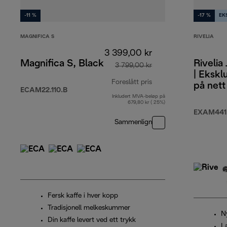
-11 %
-17 %
EK
MAGNIFICA S
RIVELIA
3 399,00 kr
Magnifica S, Black
Rivelia
3 799,00 kr
| Ekskl
Foreslått pris
på nett
ECAM22.110.B
Inkludert MVA-beløp på
opprinnelig pris 3 79
679,80 kr ( 25%)
EXAM441
Sammenlign
Fersk kaffe i hver kopp
Tradisjonell melkeskummer
N
Din kaffe levert ved ett trykk
L