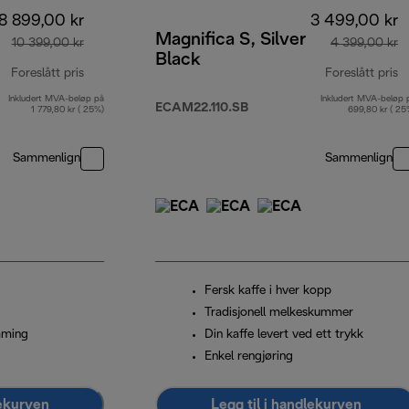
8 899,00 kr
3 499,00 kr
Magnifica S, Silver
10 399,00 kr
4 399,00 kr
Black
Foreslått pris
Foreslått pris
Inkludert MVA-beløp på
Inkludert MVA-beløp 
opprinnelig pris 10 399,00 kr
o
ECAM22.110.SB
1 779,80 kr ( 25%)
699,80 kr ( 25
Sammenlign
Sammenlign
Fersk kaffe i hver kopp
Tradisjonell melkeskummer
mming
Din kaffe levert ved ett trykk
Enkel rengjøring
lekurven
Legg til i handlekurven