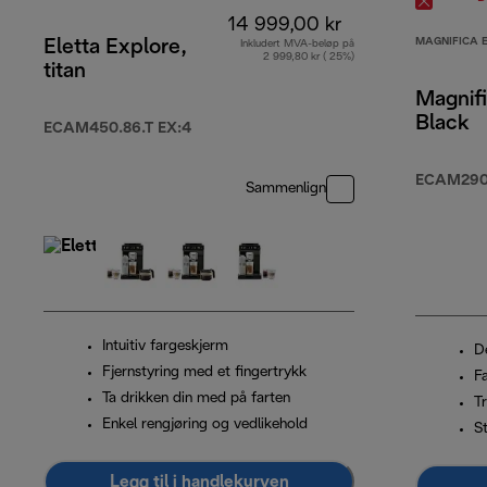
14 999,00 kr
MAGNIFICA 
Eletta Explore,
Inkludert MVA-beløp på
2 999,80 kr ( 25%)
titan
Magnifi
Black
ECAM450.86.T EX:4
ECAM290.
Sammenlign
Intuitiv fargeskjerm
D
Fjernstyring med et fingertrykk
F
Ta drikken din med på farten
T
Enkel rengjøring og vedlikehold
St
Legg til i handlekurven