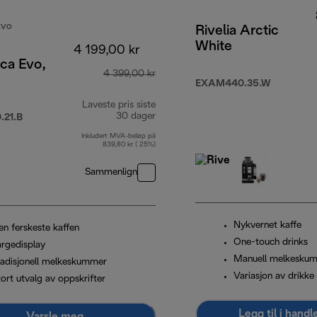
EVO
Rivelia Arctic
White
4 199,00 kr
ca Evo,
4 399,00 kr
EXAM440.35.W
Laveste pris siste
30 dager
21.B
Inkludert MVA-beløp på
839,80 kr ( 25%)
Sammenlign
Nykvernet kaffe
en ferskeste kaffen
One-touch drinks
argedisplay
Manuell melkesku
radisjonell melkeskummer
Variasjon av drikke
ort utvalg av oppskrifter
Legg til i hand
Varsle meg