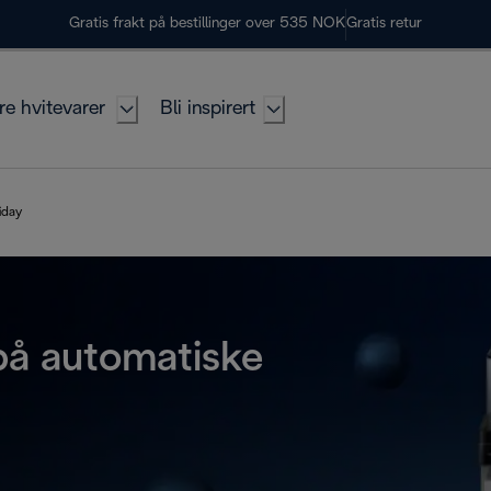
Gratis frakt på bestillinger over 535 NOK
Gratis retur
re hvitevarer
Bli inspirert
iday
 på automatiske