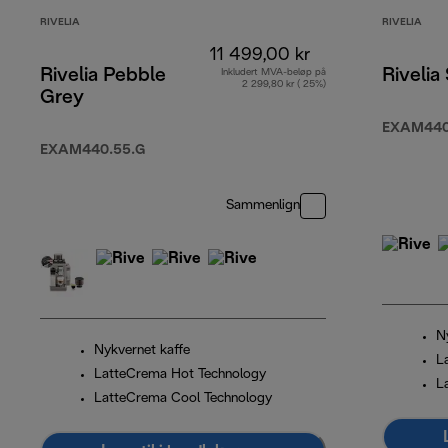
RIVELIA
RIVELIA
11 499,00 kr
Rivelia Pebble
Rivelia
Inkludert MVA-beløp på
2 299,80 kr ( 25%)
Grey
EXAM440
EXAM440.55.G
Sammenlign
N
Nykvernet kaffe
L
LatteCrema Hot Technology
L
LatteCrema Cool Technology