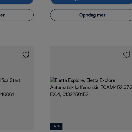
er
Oppdag mer
-17 %