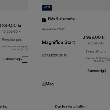
-16 %
Siste 5
elementer
8 899,00 kr
MAGNIFICA START
10 399,00 kr
3 999,00 kr
Foreslått pris
Magnifica Start
4 779,00 kr
Inkludert MVA-beløp på
opprinnelig pris 10 399,00 kr
1 779,80 kr ( 25%)
Foreslått pris
ECAM220.20.W
Inkludert MVA-beløp 
Sammenlign
op
799,80 kr ( 25
Sammenlign
mming
Den ferskeste kaffen