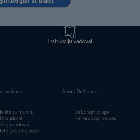
istruoti gauti el. laiškus
Instrukcijų vadovai
tarnavimas
About De’Longhi
iekite su mumis
De'Longhi grupė
 klausimai
Karjeros galimybės
ukcijų vadovai
latory Compliance