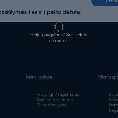
Užsireg
asiūlymais tiesiai į pašto dėžutę.
Reikia pagalbos? Susisiekite
su mumis
Mano paskyra
Klientų ap
Prisijungti / registruotis
Susis
Gaminio registracija
Dažni
Mano užsakymai
Instr
Regu