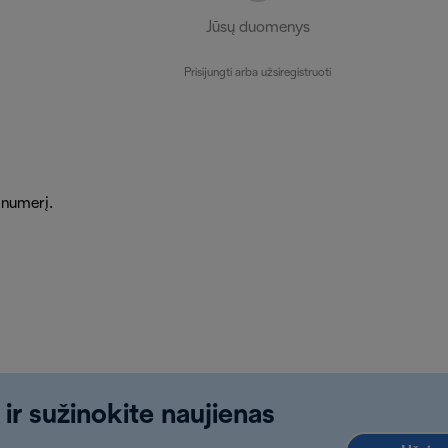
Jūsų duomenys
Prisijungti arba užsiregistruoti
 numerį.
 ir sužinokite naujienas