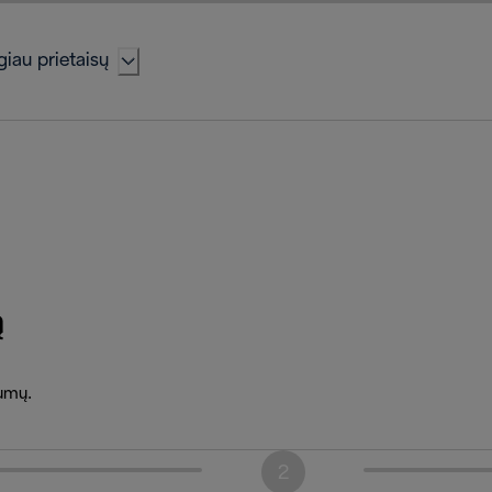
iau prietaisų
ą
lumų.
2