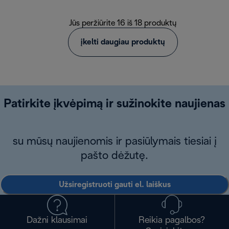
Jūs peržiūrite 16 iš 18 produktų
įkelti daugiau produktų
Patirkite įkvėpimą ir sužinokite naujienas
su mūsų naujienomis ir pasiūlymais tiesiai į
pašto dėžutę.
Užsiregistruoti gauti el. laiškus
Dažni klausimai
Reikia pagalbos?