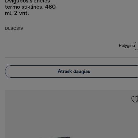
Dvigubos sienelės
termo stiklinės, 480
ml, 2 vnt.
DLSC319
Palyginti
Atrask daugiau