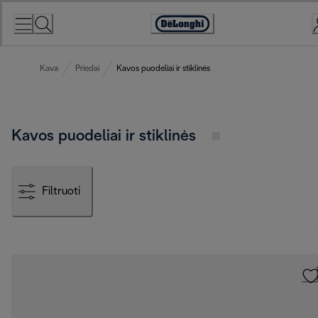
Skip
to
Accessibility
Content
Statement
Kava
Priedai
Kavos puodeliai ir stiklinės
Kavos puodeliai ir stiklinės
Filtruoti