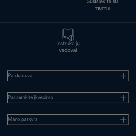
Susisiekite su
mumis
Instrukcijų
vadovai
Parduotuvė
Pasisemkite įkvėpimo
Mano paskyra