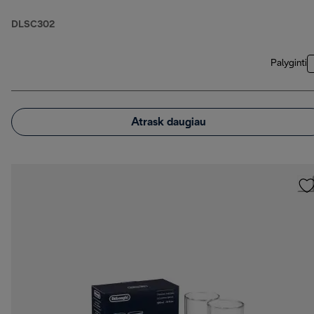
cappuccino, 2 vnt.
lattemacchiato
DLSC302
dvigubo stiklo stiklinės
Palyginti
Atrask daugiau