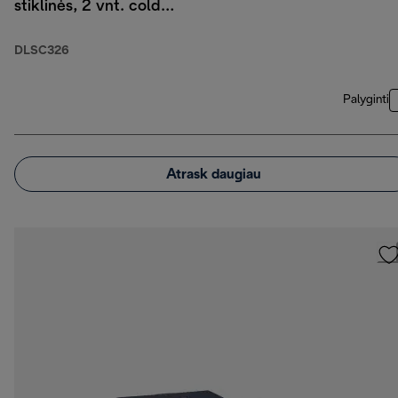
stiklinės, 2 vnt. cold
brew stiklinės, 2 vnt.
dvigubo stiklo stiklinės
DLSC326
Palyginti
Atrask daugiau