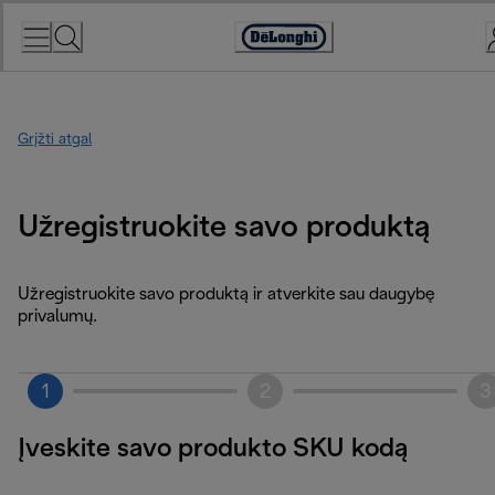
Skip
to
Accessibility
Content
Statement
Grįžti atgal
Užregistruokite savo produktą
Užregistruokite savo produktą ir atverkite sau daugybę
privalumų.
1
2
3
Įveskite savo produkto SKU kodą