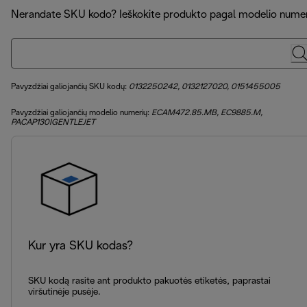
Nerandate SKU kodo? Ieškokite produkto pagal modelio numer
Pavyzdžiai galiojančių SKU kodų:
0132250242, 0132127020, 0151455005
Pavyzdžiai galiojančių modelio numerių:
ECAM472.85.MB, EC9885.M,
PACAP130IGENTLEJET
Kur yra SKU kodas?
SKU kodą rasite ant produkto pakuotės etiketės, paprastai
viršutinėje pusėje.