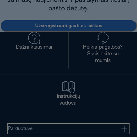
su mūsų naujienomis ir pasiūlymais tiesiai į
pašto dėžutę.
Užsiregistruoti gauti el. laiškus
Dažni klausimai
Reikia pagalbos?
Susisiekite su
mumis
Instrukcijų
vadovai
Parduotuvė