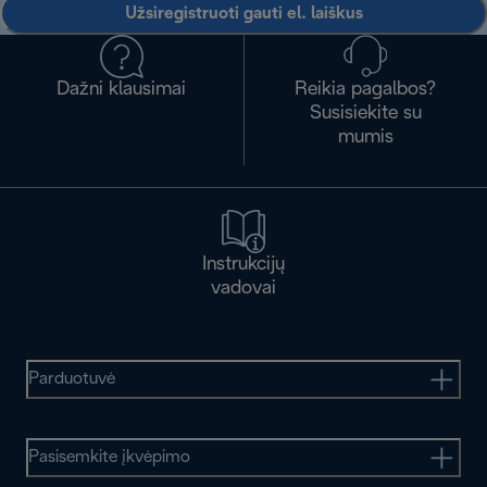
Užsiregistruoti gauti el. laiškus
Dažni klausimai
Reikia pagalbos?
Susisiekite su
mumis
Instrukcijų
vadovai
Parduotuvė
Pasisemkite įkvėpimo