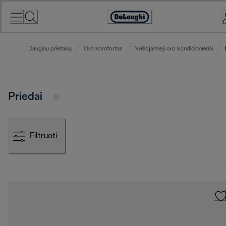
Skip
to
Accessibility
Content
Statement
Daugiau prietaisų
Oro komfortas
Nešiojamieji oro kondicionieriai
Priedai
Filtruoti