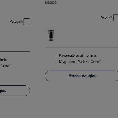
KG200
Palyginti
Palyginti
Kavamalė su ašmenimis
imis
Mygtukas „Push to Grind“
 Grind“
Atrask daugiau
giau