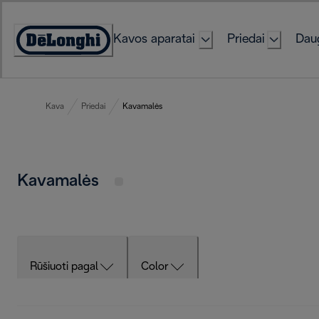
Skip
to
Kavos aparatai
Priedai
Daug
Content
Accessibility
Statement
Kava
Priedai
Kavamalės
Kavamalės
Rūšiuoti pagal
Color