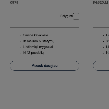
KG79
KG520.M
Palyginti
Girninė kavamalė
G
16 malimo nustatymų
1
Liečiamieji mygtukai
L
Iki 12 puodelių
Ik
Atrask daugiau