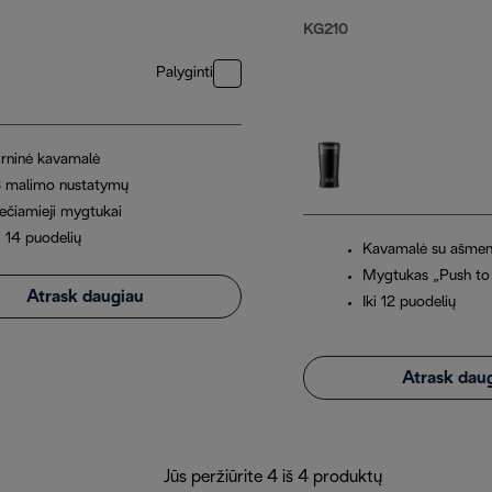
KG210
Palyginti
irninė kavamalė
8 malimo nustatymų
iečiamieji mygtukai
i 14 puodelių
Kavamalė su ašmen
Mygtukas „Push to
Atrask daugiau
Iki 12 puodelių
Atrask dau
Jūs peržiūrite 4 iš 4 produktų