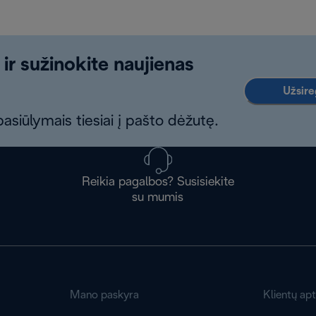
 ir sužinokite naujienas
Užsireg
asiūlymais tiesiai į pašto dėžutę.
Reikia pagalbos? Susisiekite
su mumis
Mano paskyra
Klientų ap