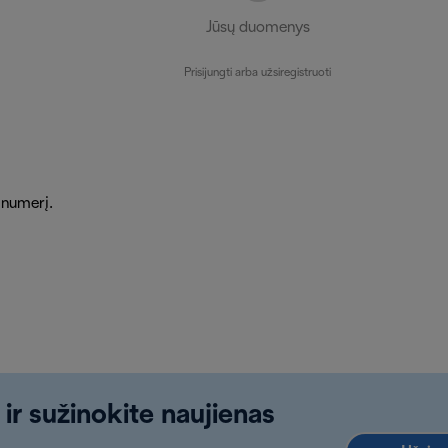
Jūsų duomenys
Prisijungti arba užsiregistruoti
 numerį.
 ir sužinokite naujienas