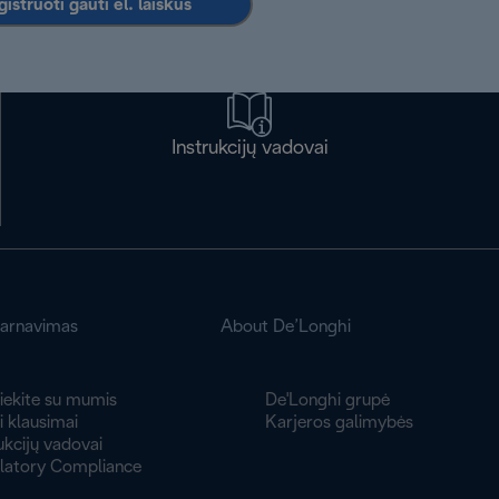
istruoti gauti el. laiškus
Instrukcijų vadovai
tarnavimas
About De’Longhi
iekite su mumis
De'Longhi grupė
 klausimai
Karjeros galimybės
ukcijų vadovai
latory Compliance