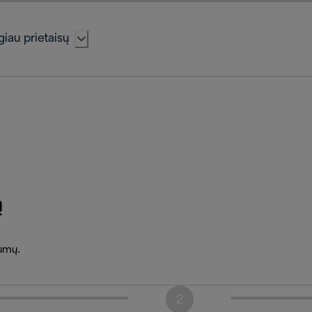
iau prietaisų
ą
lumų.
2