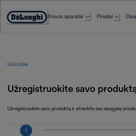
Skip
to
Kavos aparatai
Priedai
Daug
Content
Accessibility
Statement
Grįžti atgal
Užregistruokite savo produkt
Užregistruokite savo produktą ir atverkite sau daugybę priva
1