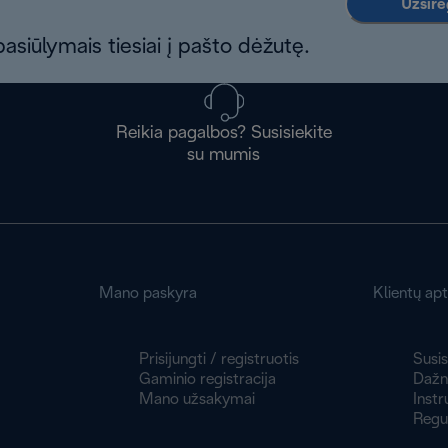
Užsireg
asiūlymais tiesiai į pašto dėžutę.
Reikia pagalbos? Susisiekite
su mumis
Mano paskyra
Klientų ap
Prisijungti / registruotis
Susis
Gaminio registracija
Dažni
Mano užsakymai
Instr
Regu