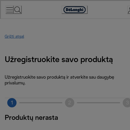
Skip
to
Accessibility
Content
Statement
Grįžti atgal
Užregistruokite savo produktą
Užregistruokite savo produktą ir atverkite sau daugybę
privalumų.
1
2
3
Produktų nerasta