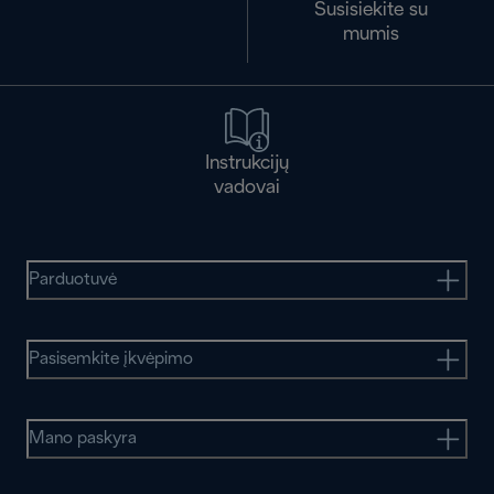
Susisiekite su
mumis
Instrukcijų
vadovai
Parduotuvė
Pasisemkite įkvėpimo
Mano paskyra