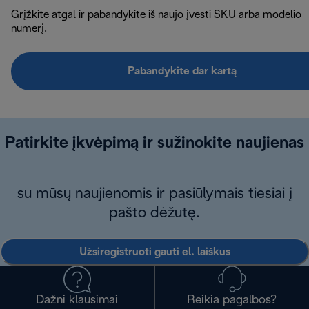
Grįžkite atgal ir pabandykite iš naujo įvesti SKU arba modelio
numerį.
Pabandykite dar kartą
Patirkite įkvėpimą ir sužinokite naujienas
su mūsų naujienomis ir pasiūlymais tiesiai į
pašto dėžutę.
Užsiregistruoti gauti el. laiškus
Dažni klausimai
Reikia pagalbos?