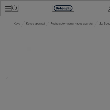
Skip
to
Accessibility
Content
Statement
Kava
Kavos aparatai
Pusiau automatiniai kavos aparatai
„La Speci