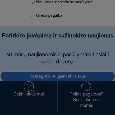
Naujienos ir specialūs pasiūlymai
Greita pagalba
Patirkite įkvėpimą ir sužinokite naujienas
su mūsų naujienomis ir pasiūlymais tiesiai į
pašto dėžutę.
Užsiregistruoti gauti el. laiškus
Dažni klausimai
Reikia pagalbos?
Susisiekite su
mumis