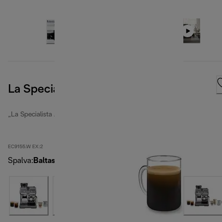
La Specialista Arte, White
„La Specialista Arte“
EC9155.W EX:2
Spalva
:
Baltas