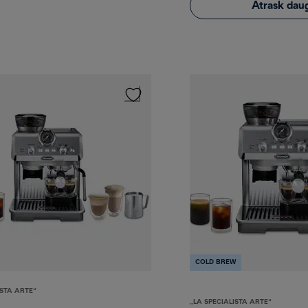
Atrask dau
COLD BREW
ISTA ARTE“
„LA SPECIALISTA ARTE“