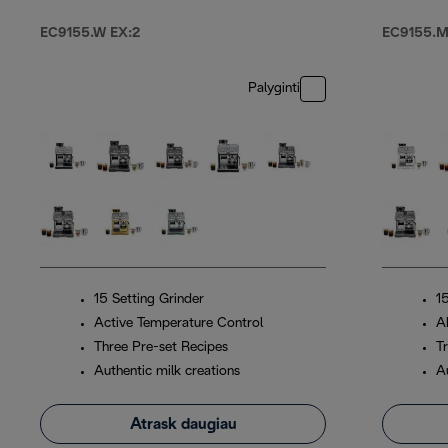
EC9155.W EX:2
EC9155.M
Palyginti
15 Setting Grinder
1
Active Temperature Control
A
Three Pre-set Recipes
T
Authentic milk creations
Au
Atrask daugiau