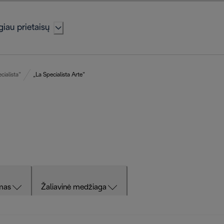
iau prietaisų
cialista“
„La Specialista Arte“
mas
Žaliavinė medžiaga