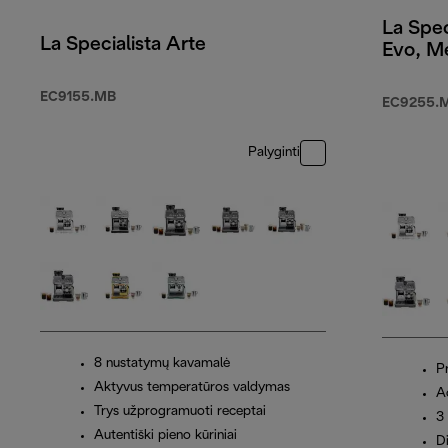
La Spec
La Specialista Arte
Evo, M
EC9155.MB
EC9255.M
Palyginti
8 nustatymų kavamalė
P
Aktyvus temperatūros valdymas
A
Trys užprogramuoti receptai
3 
Autentiški pieno kūriniai
D