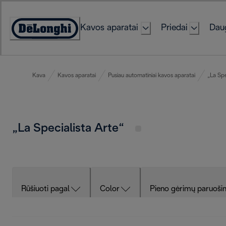
Skip
to
Kavos aparatai
Priedai
Daug
Content
Accessibility
Statement
Kava
Kavos aparatai
Pusiau automatiniai kavos aparatai
„La Spe
„La Specialista Arte“
Rūšiuoti pagal
Color
Pieno gėrimų paruoši