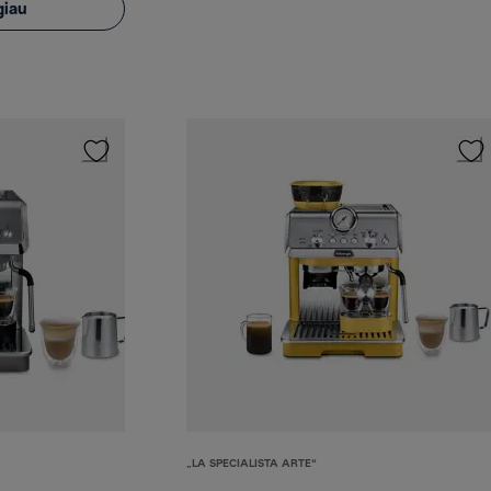
giau
„LA SPECIALISTA ARTE“