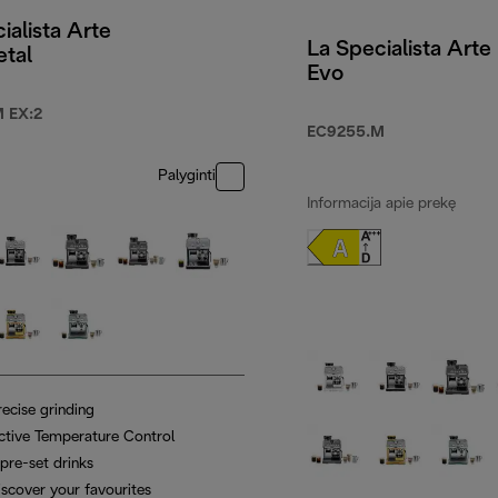
ialista Arte
La Specialista Arte
etal
Evo
 EX:2
EC9255.M
Palyginti
Informacija apie prekę
recise grinding
ctive Temperature Control
pre-set drinks
iscover your favourites