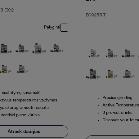
B EX:2
EC9255.T
Palyginti
5 nustatymų kavamalė
Precise grinding
ktyvus temperatūros valdymas
Active Temperature
rys užprogramuoti receptai
3 pre-set drinks
tentiški pieno kūriniai
Discover your favou
Atrask daugiau