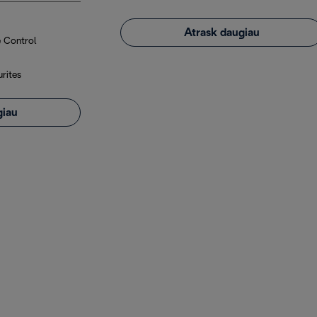
Atrask daugiau
 Control
rites
giau