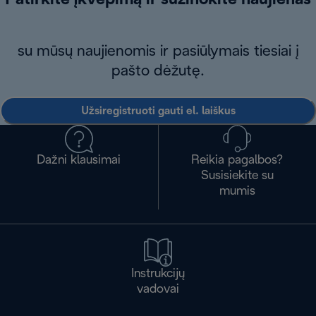
Patirkite įkvėpimą ir sužinokite naujienas
su mūsų naujienomis ir pasiūlymais tiesiai į
pašto dėžutę.
Užsiregistruoti gauti el. laiškus
Dažni klausimai
Reikia pagalbos?
Susisiekite su
mumis
Instrukcijų
vadovai