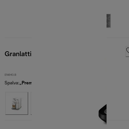
Granlattissima, Black
EN640.B
Spalva
:
„PremiumBlack“