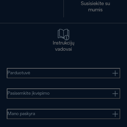
Susisiekite su
mumis
Instrukcijų
vadovai
Parduotuvė
Pasisemkite įkvėpimo
Mano paskyra