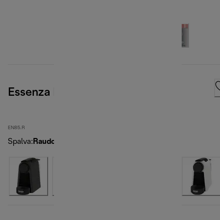
Essenza Mini, Red
EN85.R
Spalva
:
Raudona