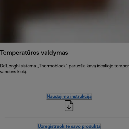
Temperatūros valdymas
De'Longhi sistema „Thermoblock“ paruošia kavą idealioje temperat
vandens kiekį.
Naudojimo instrukcija
Užregistruokite savo produktą