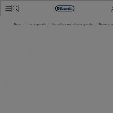
Skip
to
Accessibility
Content
Statement
Kava
Kavos aparatai
Kapsulės formos kavos aparatai
Kavos apar