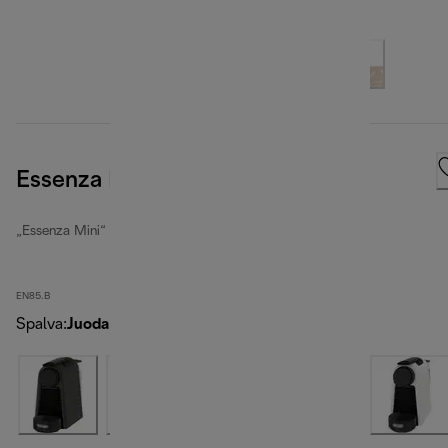
Essenza Mini, Black
„Essenza Mini“
EN85.B
Spalva
:
Juoda