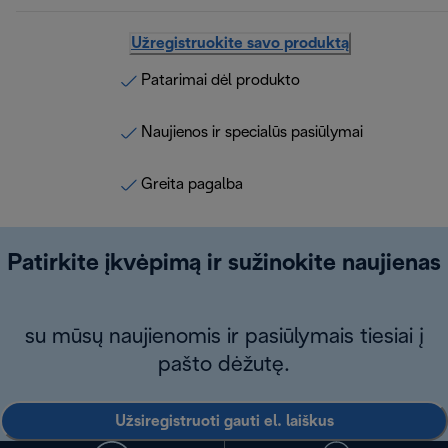
Užregistruokite savo produktą
Patarimai dėl produkto
Naujienos ir specialūs pasiūlymai
Greita pagalba
Patirkite įkvėpimą ir sužinokite naujienas
su mūsų naujienomis ir pasiūlymais tiesiai į
pašto dėžutę.
Užsiregistruoti gauti el. laiškus