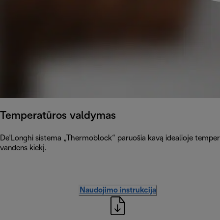
Temperatūros valdymas
De'Longhi sistema „Thermoblock“ paruošia kavą idealioje temperat
vandens kiekį.
Naudojimo instrukcija