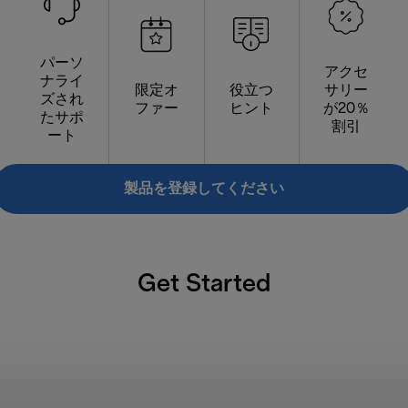
パーソ
アクセ
ナライ
限定オ
役立つ
サリー
ズされ
ファー
ヒント
が20％
たサポ
割引
ート
製品を登録してください
Get Started