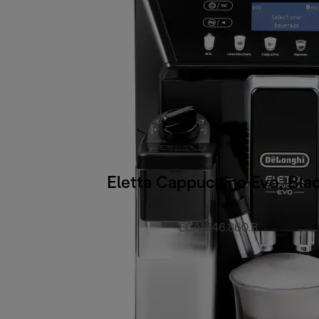
Eletta Cappuccino Evo, Bla
ECAM46.860.B