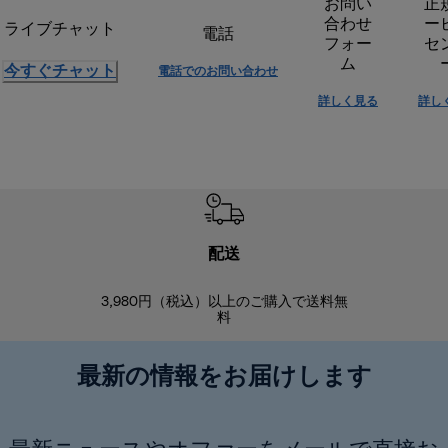
お問い
正
合わせ
ー
ライブチャット
電話
フォー
セ
ム
今すぐチャット
電話でのお問い合わせ
詳しく見る
詳し
配送
3,980円（税込）以上のご購入で送料無
商品到着後8
料
最新の情報をお届けします