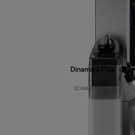
Dinamica Plus
ECAM370.85.SB