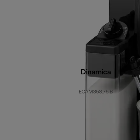
Dinamica
ECAM353.75.B