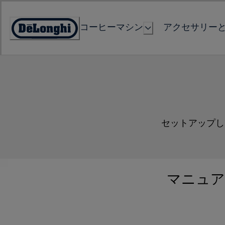
Skip
to
コーヒーマシン
アクセサリー
Content
Accessibility
Statement
セットアップし
マニュア