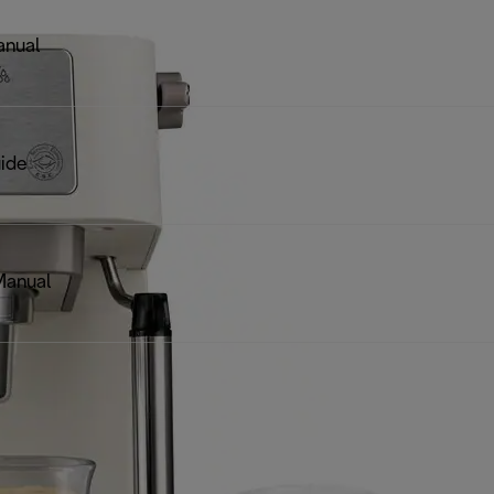
anual
ide
Manual