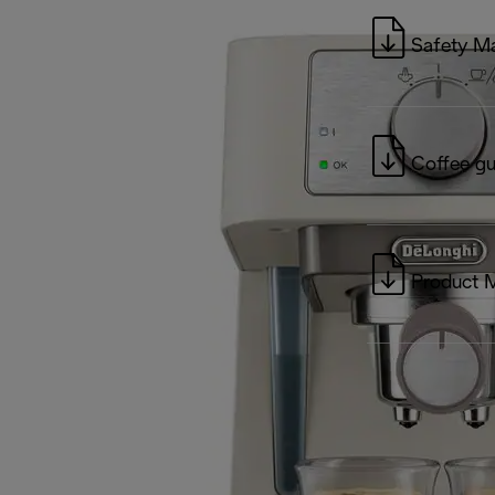
Safety M
Coffee gu
Product 