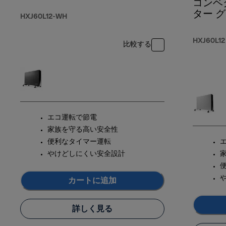
コンベ
ター 
HXJ60L12-WH
HXJ60L12
比較する
エコ運転で節電
家族を守る高い安全性
便利なタイマー運転
やけどしにくい安全設計
カートに追加
詳しく見る