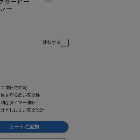
クターヒー
税込
グレー
比較する
エコ運転で節電
家族を守る高い安全性
便利なタイマー運転
やけどしにくい安全設計
カートに追加