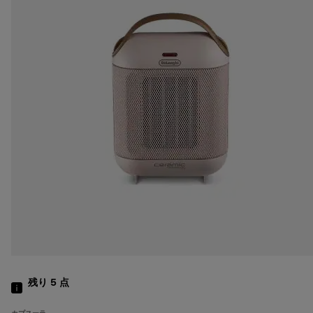
残り 5
点