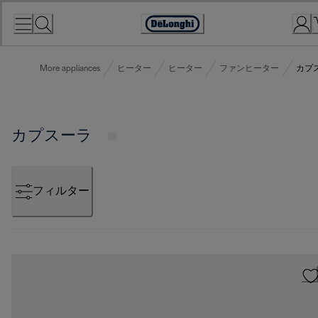
Skip
to
Accessibility
Content
Statement
More appliances
ヒーター
ヒーター
ファンヒーター
カプ
カプスーラ
フィルター