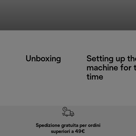
Unboxing
Setting up th
machine for t
time
Spedizione gratuita per ordini
R
superiori a 49€