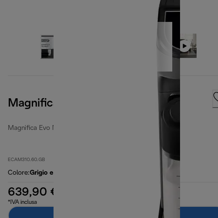
Magnifica Evo Next
Magnifica Evo Next
ECAM310.60.GB
Colore
:
Grigio e nero
639,90 €
*IVA inclusa
Aggiungi al carrello