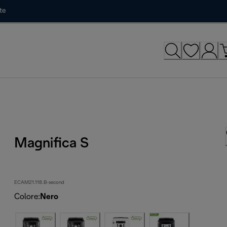
te
Magnifica S
ECAM21.118.B-second
Colore
:
Nero