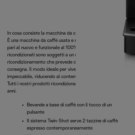
In cosa consiste la macchina da caffè De'Longhi Renova?
È una macchina da caffè usata e ripristinata in condizioni
pari al nuovo e funzionale al 100%. I prodotti De’Longhi
ricondizionati sono soggetti a un rigoroso processo di
ricondizionamento che prevede diversi test prima della
consegna. Il modo ideale per vivere l’esperienza di un caffè
impeccabile, riducendo al contempo gli sprechi.
Tutti i nostri prodotti ricondizionati hanno una garanzia di 2
anni.
Bevande a base di caffè con il tocco di un
pulsante
Il sistema Twin-Shot serve 2 tazzine di caffè
espresso contemporaneamente