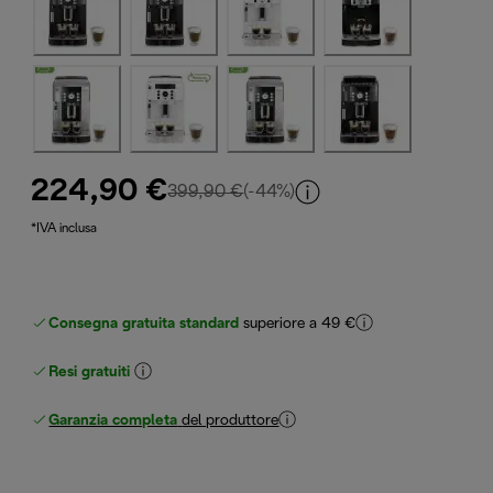
224,90 €
prezzo originale 399,90 €
399,90 €
(-44%)
*IVA inclusa
Consegna gratuita standard
superiore a 49 €
Resi gratuiti
Garanzia completa
del produttore