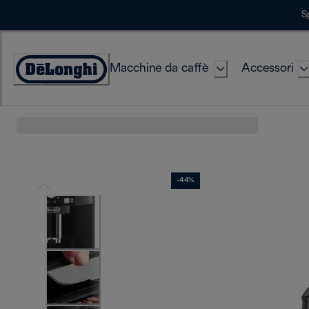
Skip
S
to
Content
Macchine da caffè
Accessori
Accessibility
Statement
-44%