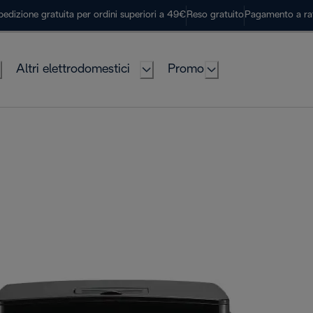
pedizione gratuita per ordini superiori a 49€
Reso gratuito
Pagamento a ra
Altri elettrodomestici
Promo