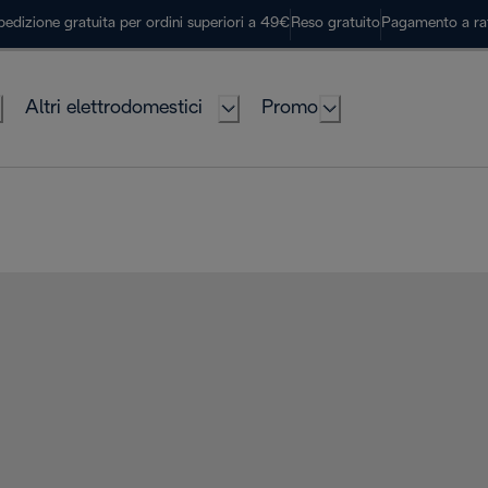
pedizione gratuita per ordini superiori a 49€
Reso gratuito
Pagamento a ra
Altri elettrodomestici
Promo