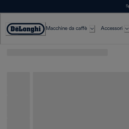
Skip
S
to
Content
Macchine da caffè
Accessori
Accessibility
Statement