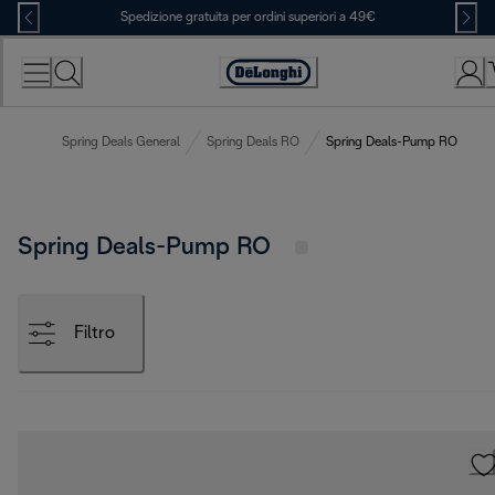
Skip
Spedizione gratuita per ordini superiori a 49€
to
Content
Accessibility
Statement
Spring Deals General
Spring Deals RO
Spring Deals-Pump RO
Spring Deals-Pump RO
Filtro