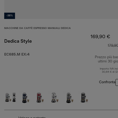
-38%
MACCHINE DA CAFFÈ ESPRESSO MANUALI DEDICA
169,90 €
Dedica Style
179,9
EC685.M EX:4
Prezzo più ba
ultimi 30 gio
Importo IVA inc
30,64 € di (
Confronta