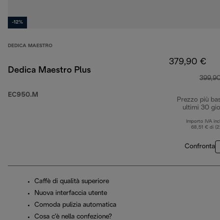
-12%
DEDICA MAESTRO
379,90 €
Dedica Maestro Plus
399,9
EC950.M
Prezzo più ba
ultimi 30 gio
Importo IVA inc
68,51 € di (
Confronta
Caffè di qualità superiore
Nuova interfaccia utente
Comoda pulizia automatica
Cosa c’è nella confezione?