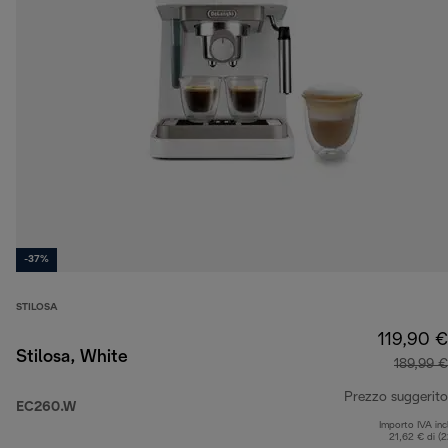
-37%
STILOSA
119,90 €
Stilosa, White
189,99 €
Prezzo suggerito
EC260.W
Importo IVA inc
21,62 € di (