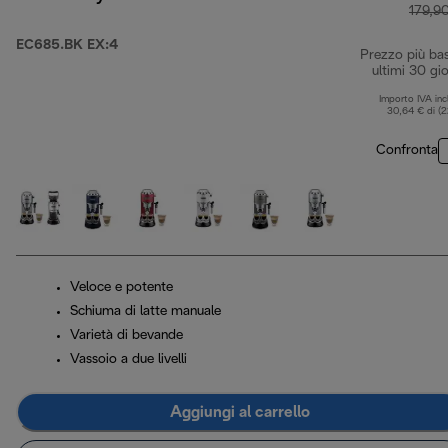
179,9
EC685.BK EX:4
Prezzo più ba
ultimi 30 gio
Importo IVA inc
30,64 € di (
Confronta
Veloce e potente
Schiuma di latte manuale
Varietà di bevande
Vassoio a due livelli
Aggiungi al carrello