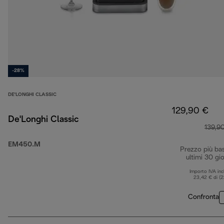
-28%
DE'LONGHI CLASSIC
129,90 €
De'Longhi Classic
139,9
EM450.M
Prezzo più ba
ultimi 30 gio
Importo IVA inc
23,42 € di (
Confronta