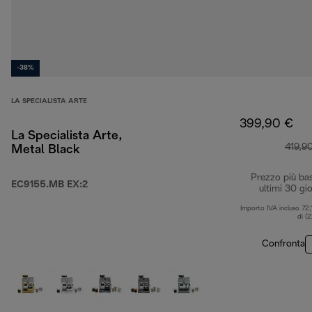
-38%
LA SPECIALISTA ARTE
399,90 €
La Specialista Arte,
419,9
Metal Black
Prezzo più ba
EC9155.MB EX:2
ultimi 30 gio
Importo IVA incluso 72,
di (
Confronta