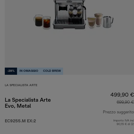
-29%
IN OMAGGIO
COLD BREW
LA SPECIALISTA ARTE
499,90 €
La Specialista Arte
699,90 €
Evo, Metal
Prezzo suggerito
EC9255.M EX:2
Importo IVA inc
90,15 € di (