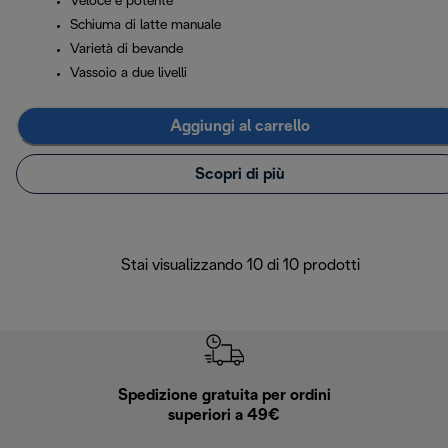
Veloce e potente
Schiuma di latte manuale
Varietà di bevande
Vassoio a due livelli
Aggiungi al carrello
Scopri di più
Stai visualizzando 10 di 10 prodotti
Spedizione gratuita per ordini
R
superiori a 49€
30 giorn