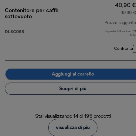
40,90 €
Contenitore per caffè
49,90 €
sottovuoto
Prezzo suggerito
DLSC068
Importo IVA incluso 7,
di (
Confronta
Aggiungi al carrello
Scopri di più
Stai visualizzando 14 di 195 prodotti
visualizza di più