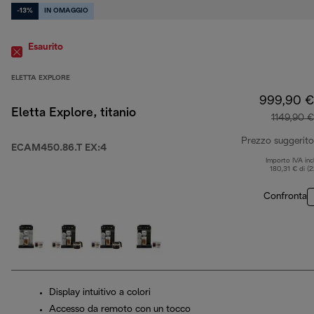
-13%
IN OMAGGIO
Esaurito
ELETTA EXPLORE
999,90 €
Eletta Explore, titanio
1149,90 €
Prezzo suggerito
ECAM450.86.T EX:4
Importo IVA inc
180,31 € di (
Confronta
Display intuitivo a colori
Accesso da remoto con un tocco