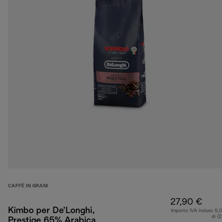
CAFFÈ IN GRANI
27,90 €
Kimbo per De’Longhi,
Importo IVA incluso 5,
di (
Prestige 65% Arabica