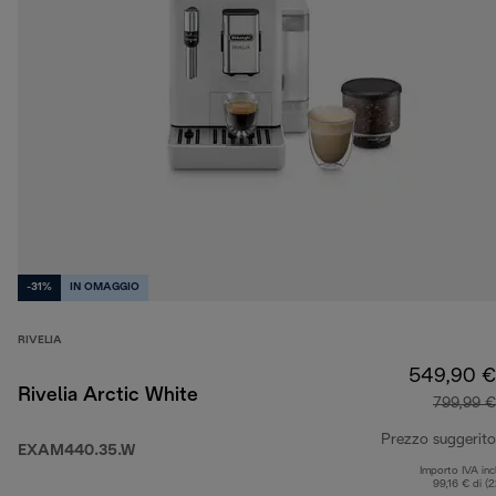
-31%
IN OMAGGIO
RIVELIA
549,90 €
Rivelia Arctic White
799,99 €
Prezzo suggerito
EXAM440.35.W
Importo IVA inc
99,16 € di (