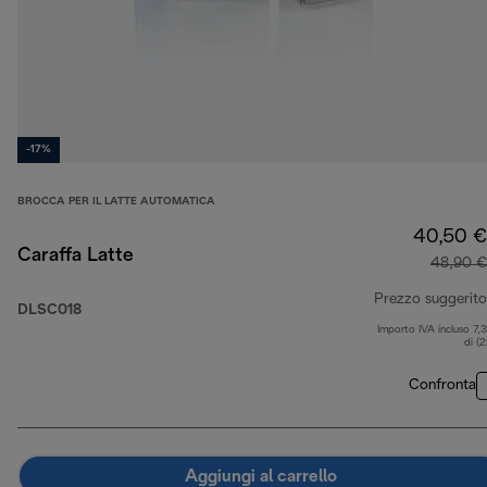
-17%
BROCCA PER IL LATTE AUTOMATICA
40,50 €
Caraffa Latte
48,90 €
Prezzo suggerito
DLSC018
Importo IVA incluso 7,
di (
Confronta
Aggiungi al carrello