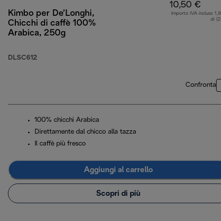
10,50 €
Kimbo per De’Longhi,
Importo IVA incluso 1,
di (
Chicchi di caffè 100%
Arabica, 250g
DLSC612
Confronta
100% chicchi Arabica
Direttamente dal chicco alla tazza
Il caffè più fresco
Aggiungi al carrello
Scopri di più