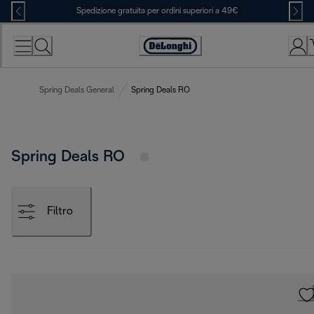
Skip
Spedizione gratuita per ordini superiori a 49€
to
Content
Accessibility
Statement
Spring Deals General
Spring Deals RO
Spring Deals RO
Filtro