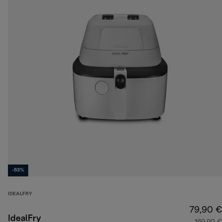
-53%
IDEALFRY
79,90 €
IdealFry