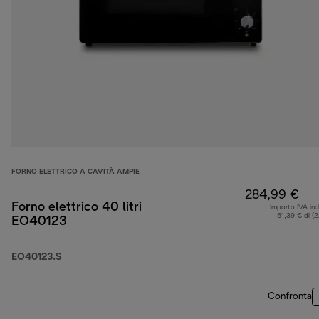
FORNO ELETTRICO A CAVITÀ AMPIE
284,99 €
Forno elettrico 40 litri
Importo IVA inc
51,39 € di (
EO40123
EO40123.S
Confronta