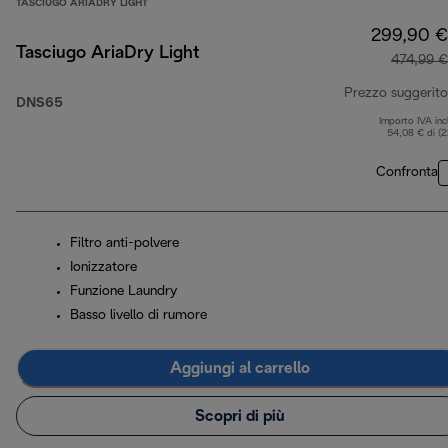
TASCIUGO ARIADRY LIGHT
299,90 €
Tasciugo AriaDry Light
474,99 €
Prezzo suggerito
DNS65
Importo IVA inc
54,08 € di (
Confronta
Filtro anti-polvere
Ionizzatore
Funzione Laundry
Basso livello di rumore
Aggiungi al carrello
Scopri di più