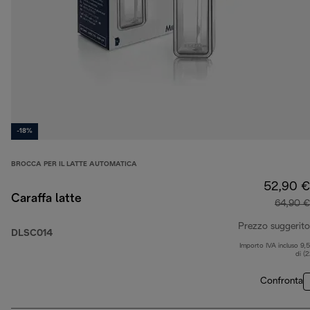
-18%
BROCCA PER IL LATTE AUTOMATICA
52,90 €
Caraffa latte
64,90 €
Prezzo suggerito
DLSC014
Importo IVA incluso 9,
di (
Confronta