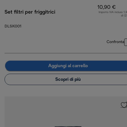
10,90 €
Set filtri per friggitrici
Importo IVA incluso 1,
di (
DLSK001
Confronta
Aggiungi al carrello
Scopri di più