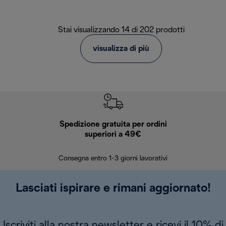
Stai visualizzando 14 di 202 prodotti
visualizza di più
Spedizione gratuita per ordini
R
superiori a 49€
30 giorn
Consegna entro 1-3 giorni lavorativi
Lasciati ispirare e rimani aggiornato!
Iscriviti alla nostra newsletter e ricevi il 10% di