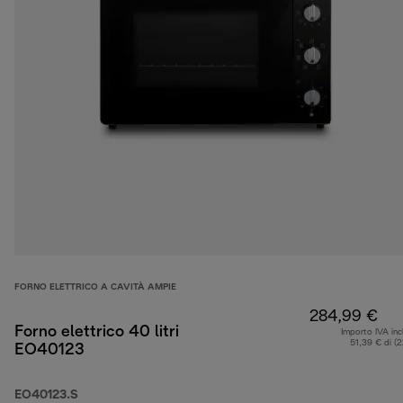
FORNO ELETTRICO A CAVITÀ AMPIE
284,99 €
Forno elettrico 40 litri
Importo IVA inc
51,39 € di (
EO40123
EO40123.S