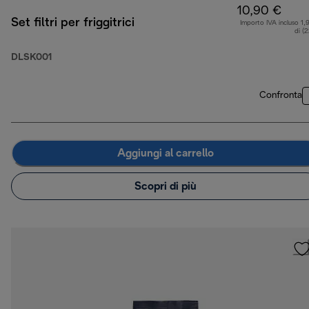
10,90 €
Set filtri per friggitrici
Importo IVA incluso 1,
di (
DLSK001
Confronta
Aggiungi al carrello
Scopri di più