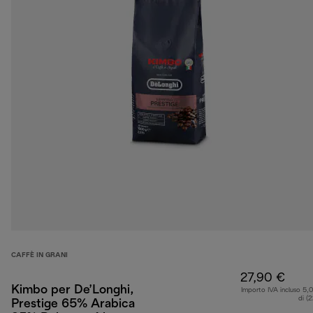
CAFFÈ IN GRANI
27,90 €
Kimbo per De’Longhi,
Importo IVA incluso 5,
di (
Prestige 65% Arabica