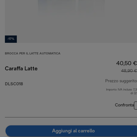
-17%
BROCCA PER IL LATTE AUTOMATICA
40,50 €
Caraffa Latte
48,90 €
Prezzo suggerito
DLSC018
Importo IVA incluso 7,
di (
Confronta
Aggiungi al carrello