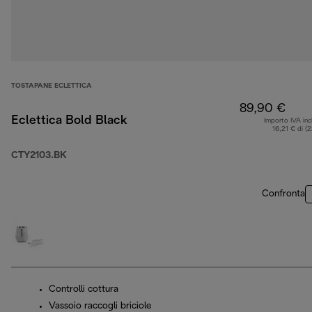
TOSTAPANE ECLETTICA
89,90 €
Eclettica Bold Black
Importo IVA inc
16,21 € di (
CTY2103.BK
Confronta
Controlli cottura
Vassoio raccogli briciole