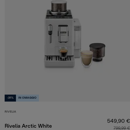
-31%
IN OMAGGIO
RIVELIA
549,90 €
Rivelia Arctic White
799,99 €