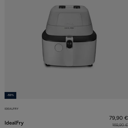
-53%
IDEALFRY
79,90 €
IdealFry
169,90 €