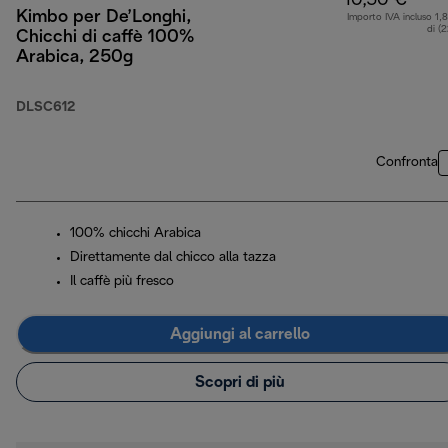
10,50 €
Kimbo per De’Longhi,
Importo IVA incluso 1,
di (
Chicchi di caffè 100%
Arabica, 250g
DLSC612
Confronta
100% chicchi Arabica
Direttamente dal chicco alla tazza
Il caffè più fresco
Aggiungi al carrello
Scopri di più