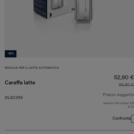
-18%
BROCCA PER IL LATTE AUTOMATICA
52,90 €
Caraffa latte
64,90 €
Prezzo suggerito
DLSC014
Importo IVA incluso 9,
di (
Confronta