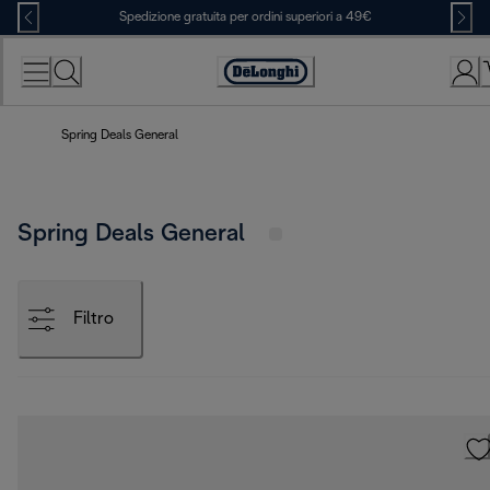
Skip
Spedizione gratuita per ordini superiori a 49€
to
Content
Accessibility
Statement
Spring Deals General
Spring Deals General
Filtro