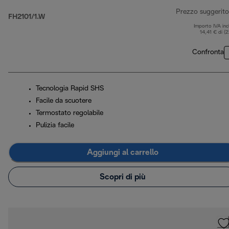
Prezzo suggerito
FH2101/1.W
Importo IVA inc
14,41 € di (
Confronta
Tecnologia Rapid SHS
Facile da scuotere
Termostato regolabile
Pulizia facile
Aggiungi al carrello
Scopri di più