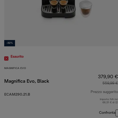
-32%
Esaurito
MAGNIFICA EVO
379,90 €
Magnifica Evo, Black
559,99 €
Prezzo suggerito
ECAM290.21.B
Importo IVA inc
68,51 € di (
Confronta