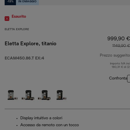
-13%
IN OMAGGIO
Esaurito
ELETTA EXPLORE
999,90 €
Eletta Explore, titanio
1149,90 €
Prezzo suggerito
ECAM450.86.T EX:4
Importo IVA inc
180,31 € di (
Confronta
Display intuitivo a colori
Accesso da remoto con un tocco